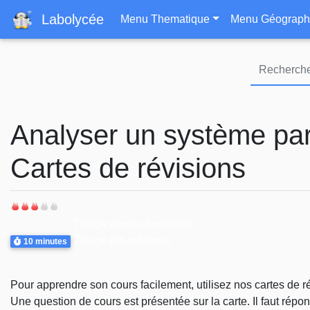
Navigation principa
Labolycée
Menu Thematique
Menu Géograph
Analyser un système pa
Cartes de révisions
Difficulté
Thème
Titrage conductimétrique
Durée
Titrage pH-métrique
10 minutes
Pour apprendre son cours facilement, utilisez nos cartes de ré
Une question de cours est présentée sur la carte. Il faut répond