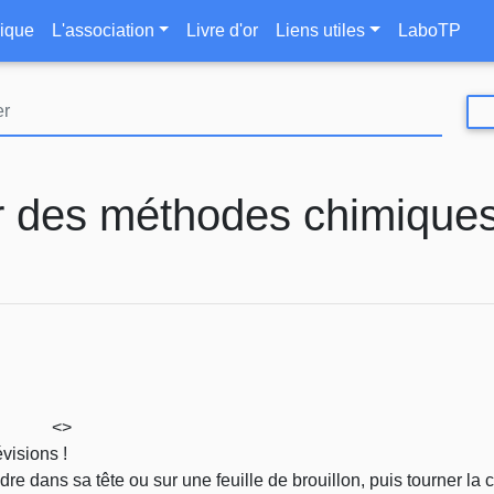
Aller
le
ique
L'association
Livre d'or
Liens utiles
LaboTP
au
contenu
principal
r des méthodes chimique
<>
visions !
re dans sa tête ou sur une feuille de brouillon, puis tourner la c