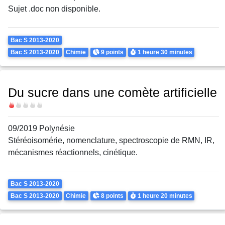
Sujet .doc non disponible.
Theme
Bac S 2013-2020
Points
Durée
Bac S 2013-2020
Chimie
9 points
1 heure
30 minutes
Du sucre dans une comète artificielle
Difficulté
09/2019 Polynésie
Stéréoisomérie, nomenclature, spectroscopie de RMN, IR,
mécanismes réactionnels, cinétique.
Theme
Bac S 2013-2020
Points
Durée
Bac S 2013-2020
Chimie
8 points
1 heure
20 minutes