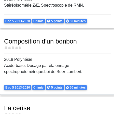
Stéréoisomérie Z/E. Spectroscopie de RMN.
Theme
Points
Durée
Bac S 2013-2020
Chimie
5 points
50 minutes
Composition d'un bonbon
Difficulté
2019 Polynésie
Acide-base. Dosage par étalonnage
spectrophotométrique.Loi de Beer-Lambert.
Theme
Points
Durée
Bac S 2013-2020
Chimie
5 points
50 minutes
La cerise