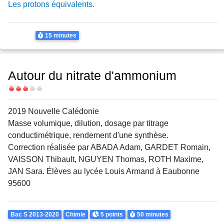
Les protons équivalents.
Thème
Chimie
Durée
15 minutes
Autour du nitrate d'ammonium
Difficulté
2019 Nouvelle Calédonie
Masse volumique, dilution, dosage par titrage
conductimétrique, rendement d'une synthèse.
Correction réalisée par ABADA Adam, GARDET Romain,
VAISSON Thibault, NGUYEN Thomas, ROTH Maxime,
JAN Sara. Élèves au lycée Louis Armand à Eaubonne
95600
Theme
Points
Durée
Bac S 2013-2020
Chimie
5 points
50 minutes