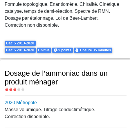
Formule topologique. Enantiomérie. Chiralité. Cinétique :
catalyse, temps de demi-réaction. Spectre de RMN.
Dosage par étalonnage. Loi de Beer-Lambert.
Correction non disponible.
Theme
Bac S 2013-2020
Points
Durée
Bac S 2013-2020
Chimie
9 points
1 heure
35 minutes
Dosage de l’ammoniac dans un
produit ménager
Difficulté
2020 Métropole
Masse volumique. Titrage conductimétrique.
Correction disponible.