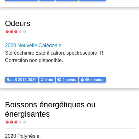
Odeurs
Difficulté
2020 Nouvelle Calédonie
Stéréochimie Estérification, spectroscopie IR.
Correction non disponible.
Theme
Points
Durée
Bac S 2013-2020
Chimie
4 points
45 minutes
Boissons énergétiques ou
énergisantes
Difficulté
2020 Polynésie.