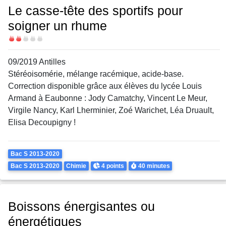
Le casse-tête des sportifs pour
soigner un rhume
Difficulté
09/2019 Antilles
Stéréoisomérie, mélange racémique, acide-base.
Correction disponible grâce aux élèves du lycée Louis
Armand à Eaubonne :
Jody Camatchy, Vincent Le Meur,
Virgile Nancy, Karl Lherminier, Zoé Warichet, Léa Druault,
Elisa Decoupigny !
Theme
Bac S 2013-2020
Points
Durée
Bac S 2013-2020
Chimie
4 points
40 minutes
Boissons énergisantes ou
énergétiques