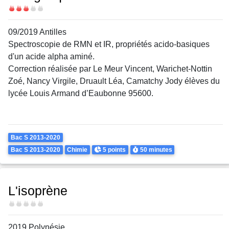
Difficulté
09/2019 Antilles
Spectroscopie de RMN et IR, propriétés acido-basiques
d'un acide alpha aminé.
Correction réalisée par Le Meur Vincent, Warichet-Nottin
Zoé, Nancy Virgile, Druault Léa, Camatchy Jody élèves du
lycée Louis Armand d’Eaubonne 95600.
Theme
Bac S 2013-2020
Points
Durée
Bac S 2013-2020
Chimie
5 points
50 minutes
L'isoprène
Difficulté
2019 Polynésie