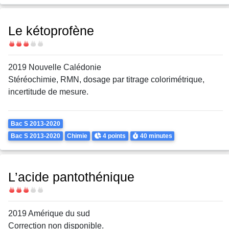
Le kétoprofène
Difficulté
2019 Nouvelle Calédonie
Stéréochimie, RMN, dosage par titrage colorimétrique,
incertitude de mesure.
Theme
Bac S 2013-2020
Points
Durée
Bac S 2013-2020
Chimie
4 points
40 minutes
L’acide pantothénique
Difficulté
2019 Amérique du sud
Correction non disponible.