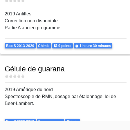
Difficulté
2019 Antilles
Correction non disponible.
Partie A ancien programme.
Theme
Points
Durée
Bac S 2013-2020
Chimie
9 points
1 heure
30 minutes
Gélule de guarana
Difficulté
2019 Amérique du nord
Spectroscopie de RMN, dosage par étalonnage, loi de
Beer-Lambert.
Theme
Bac S 2003-2012
Tronc commun
Chimie
La transformation d'un système chimique est-elle toujours rapide ?