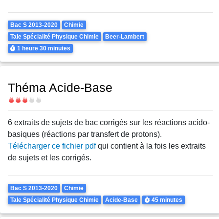
Theme
Bac S 2013-2020
Chimie
Tale Spécialité Physique Chimie
Beer-Lambert
Durée
1 heure
30 minutes
Théma Acide-Base
Difficulté
6 extraits de sujets de bac corrigés sur les réactions acido-
basiques (réactions par transfert de protons).
Télécharger ce fichier pdf
qui contient à la fois les extraits
de sujets et les corrigés.
Theme
Bac S 2013-2020
Chimie
Durée
Tale Spécialité Physique Chimie
Acide-Base
45 minutes