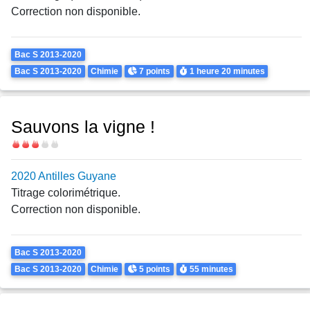
Correction non disponible.
Theme
Bac S 2013-2020
Points
Durée
Bac S 2013-2020
Chimie
7 points
1 heure
20 minutes
Sauvons la vigne !
Difficulté
2020 Antilles Guyane
Titrage colorimétrique.
Correction non disponible.
Theme
Bac S 2013-2020
Points
Durée
Bac S 2013-2020
Chimie
5 points
55 minutes