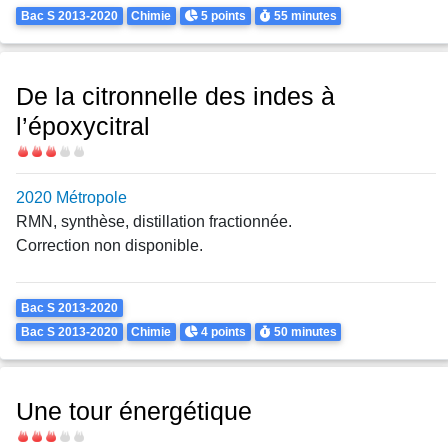
Theme
Points
Durée
Bac S 2013-2020
Chimie
5 points
55 minutes
De la citronnelle des indes à
l’époxycitral
Difficulté
2020 Métropole
RMN, synthèse, distillation fractionnée.
Correction non disponible.
Theme
Bac S 2013-2020
Points
Durée
Bac S 2013-2020
Chimie
4 points
50 minutes
Une tour énergétique
Difficulté