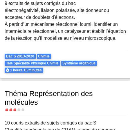
9 extraits de sujets corrigés du bac
électronégativité, liaison polarisée, site donneur ou
accepteur de doublets d'électrons.
À partir d’un mécanisme réactionnel fourni, identifier un
intermédiaire réactionnel, un catalyseur et établir l’équation
de la réaction qu’il modélise au niveau microscopique.
Theme
Bac S 2013-2020
Chimie
Tale Spécialité Physique Chimie
Synthèse organique
Durée
1 heure
15 minutes
Théma Représentation des
molécules
Difficulté
10 courts extraits de sujets corrigés du bac S
Chiralité, représentation de CRAM, atome de carbone