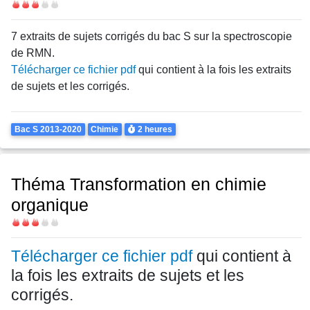
Difficulté
7 extraits de sujets corrigés du bac S sur la spectroscopie
de RMN.
Télécharger ce fichier pdf
qui contient à la fois les extraits
de sujets et les corrigés.
Theme
Durée
Bac S 2013-2020
Chimie
2 heures
Théma Transformation en chimie
organique
Difficulté
Télécharger ce fichier pdf
qui contient à
la fois les extraits de sujets et les
corrigés.