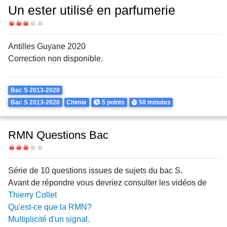
Un ester utilisé en parfumerie
Difficulté
Antilles Guyane 2020
Correction non disponible.
Theme
Bac S 2013-2020
Points
Durée
Bac S 2013-2020
Chimie
5 points
50 minutes
RMN Questions Bac
Difficulté
Body
Série de 10 questions issues de sujets du bac S.
Avant de répondre vous devriez consulter les vidéos de
Thierry Collet
Qu'est-ce que la RMN?
Multiplicité d'un signal.