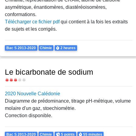
asymétrique, énantiomères, diastéréoisomères,
conformations.
Télécharger ce fichier pdf
qui contient à la fois les extraits
de sujets et les corrigés.
Theme
Durée
Bac S 2013-2020
Chimie
2 heures
Le bicarbonate de sodium
Difficulté
2020 Nouvelle Calédonie
Diagramme de prédominance, titrage pH-métrique, volume
molaire d'un gaz, stoechiométrie.
Correction disponible.
Theme
Points
Durée
Bac S 2013-2020
Chimie
5 points
55 minutes