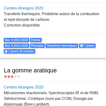
Centres étrangers 2020
Transferts thermiques. Problème autour de la combustion
et rejet dioxyde de carbone.
Correction disponible.
Theme
Bac S 2013-2020
Chimie
Points
Bac S 2013-2020
Physique
Transferts thermiques
7 points
Durée
1 heure
20 minutes
La gomme arabique
Difficulté
Centres étrangers 2020
Mécanismes réactionnels. Spectroscopies IR et de RMN.
Stéréochimie. Cinétique (suivi par CCM). Dosage par
étalonnage (Beer-Lambert).