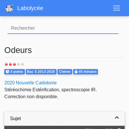
Aller
Labolycée
au
contenu
principal
Odeurs
Points
Theme
Durée
4 points
Bac S 2013-2020
Chimie
45 minutes
2020 Nouvelle Calédonie
Stéréochimie Estérification, spectroscopie IR.
Correction non disponible.
Sujet