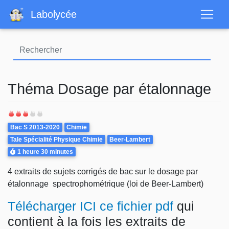
Aller
Labolycée
au
contenu
principal
Théma Dosage par étalonnage
Theme
Bac S 2013-2020
Chimie
Tale Spécialité Physique Chimie
Beer-Lambert
Durée
1 heure
30 minutes
4 extraits de sujets corrigés de bac sur le dosage par
étalonnage spectrophométrique (loi de Beer-Lambert)
Télécharger ICI ce fichier pdf
qui
contient à la fois les extraits de