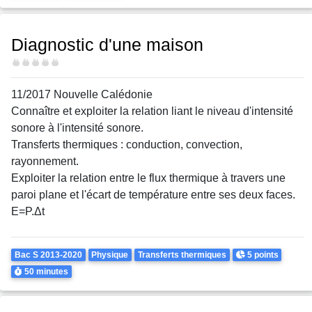
Diagnostic d'une maison
Difficulté
11/2017 Nouvelle Calédonie
Connaître et exploiter la relation liant le niveau d'intensité
sonore à l'intensité sonore.
Transferts thermiques : conduction, convection,
rayonnement.
Exploiter la relation entre le flux thermique à travers une
paroi plane et l'écart de température entre ses deux faces.
E=P.Δt
Theme
Points
Bac S 2013-2020
Physique
Transferts thermiques
5 points
Durée
50 minutes