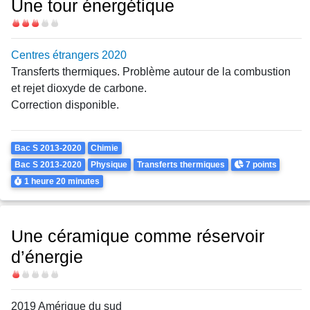
Une tour énergétique
Difficulté
Centres étrangers 2020
Transferts thermiques. Problème autour de la combustion
et rejet dioxyde de carbone.
Correction disponible.
Theme
Bac S 2013-2020
Chimie
Points
Bac S 2013-2020
Physique
Transferts thermiques
7 points
Durée
1 heure
20 minutes
Une céramique comme réservoir
d’énergie
Difficulté
2019 Amérique du sud