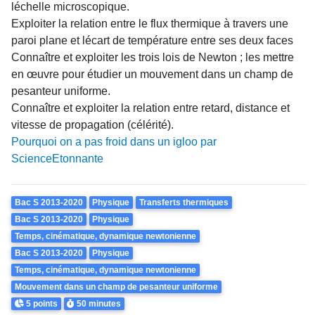
léchelle microscopique.
Exploiter la relation entre le flux thermique à travers une
paroi plane et lécart de température entre ses deux faces
Connaître et exploiter les trois lois de Newton ; les mettre
en œuvre pour étudier un mouvement dans un champ de
pesanteur uniforme.
Connaître et exploiter la relation entre retard, distance et
vitesse de propagation (célérité).
Pourquoi on a pas froid dans un igloo par
ScienceEtonnante
Theme
Bac S 2013-2020
Physique
Transferts thermiques
Bac S 2013-2020
Physique
Temps, cinématique, dynamique newtonienne
Bac S 2013-2020
Physique
Temps, cinématique, dynamique newtonienne
Mouvement dans un champ de pesanteur uniforme
Points
Durée
5 points
50 minutes