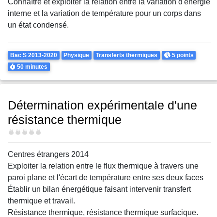
Connaître et exploiter la relation entre la variation d'énergie
interne et la variation de température pour un corps dans
un état condensé.
Theme
Points
Bac S 2013-2020
Physique
Transferts thermiques
5 points
Durée
50 minutes
Détermination expérimentale d'une
résistance thermique
Difficulté
Centres étrangers 2014
Exploiter la relation entre le flux thermique à travers une
paroi plane et l'écart de température entre ses deux faces
Établir un bilan énergétique faisant intervenir transfert
thermique et travail.
Résistance thermique, résistance thermique surfacique.