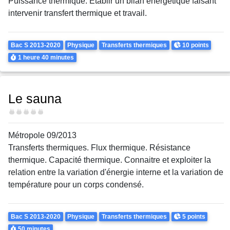
Puissance thermique. Établir un bilan énergétique faisant
intervenir transfert thermique et travail.
Theme
Points
Bac S 2013-2020
Physique
Transferts thermiques
10 points
Durée
1 heure
40 minutes
Le sauna
Difficulté
Métropole 09/2013
Transferts thermiques. Flux thermique. Résistance
thermique. Capacité thermique. Connaitre et exploiter la
relation entre la variation d'énergie interne et la variation de
température pour un corps condensé.
Theme
Points
Bac S 2013-2020
Physique
Transferts thermiques
5 points
Durée
50 minutes