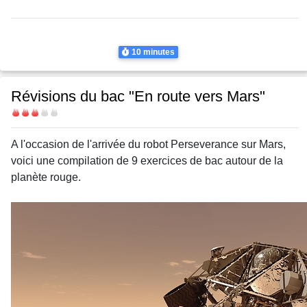
Thème
Thermodynamique
Transferts thermiques
Durée
10 minutes
Révisions du bac "En route vers Mars"
Difficulté
Body
A l'occasion de l'arrivée du robot Perseverance sur Mars,
voici une compilation de 9 exercices de bac autour de la
planète rouge.