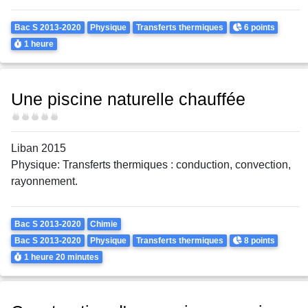
Theme
Points
Bac S 2013-2020
Physique
Transferts thermiques
6 points
Durée
1 heure
Une piscine naturelle chauffée
Difficulté
Liban 2015
Physique: Transferts thermiques : conduction, convection,
rayonnement.
Theme
Bac S 2013-2020
Chimie
Points
Bac S 2013-2020
Physique
Transferts thermiques
8 points
Durée
1 heure
20 minutes