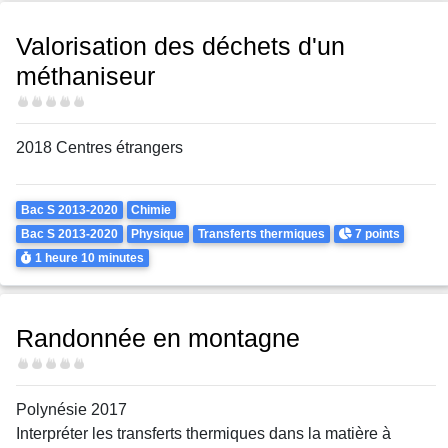
Valorisation des déchets d'un
méthaniseur
Difficulté
2018 Centres étrangers
Theme
Bac S 2013-2020
Chimie
Points
Bac S 2013-2020
Physique
Transferts thermiques
7 points
Durée
1 heure
10 minutes
Randonnée en montagne
Difficulté
Polynésie 2017
Interpréter les transferts thermiques dans la matière à