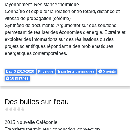
rayonnement. Résistance thermique.
Connaître et exploiter la relation entre retard, distance et
vitesse de propagation (célérité).
Synthèse de documents. Argumenter sur des solutions
permettant de réaliser des économies d'énergie. Extraire et
exploiter des informations sur des réalisations ou des
projets scientifiques répondant à des problématiques
énergétiques contemporaines.
Theme
Points
Bac S 2013-2020
Physique
Transferts thermiques
5 points
Durée
50 minutes
Des bulles sur l'eau
Difficulté
2015 Nouvelle Calédonie
Transferts thermiques : conduction, convection,