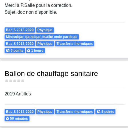
Merci à P.Salle pour la correction.
Sujet .doc non disponible.
Theme
Bac S 2013-2020
Physique
Mécanique quantique, dualité onde-particule
Bac S 2013-2020
Physique
Transferts thermiques
Points
Durée
6 points
1 heure
Ballon de chauffage sanitaire
Difficulté
2019 Antilles
Theme
Points
Bac S 2013-2020
Physique
Transferts thermiques
5 points
Durée
50 minutes