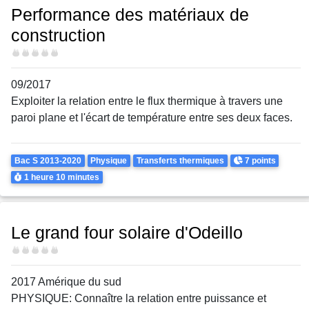
Performance des matériaux de
construction
Difficulté
09/2017
Exploiter la relation entre le flux thermique à travers une
paroi plane et l'écart de température entre ses deux faces.
Theme
Points
Bac S 2013-2020
Physique
Transferts thermiques
7 points
Durée
1 heure
10 minutes
Le grand four solaire d'Odeillo
Difficulté
2017 Amérique du sud
PHYSIQUE: Connaître la relation entre puissance et