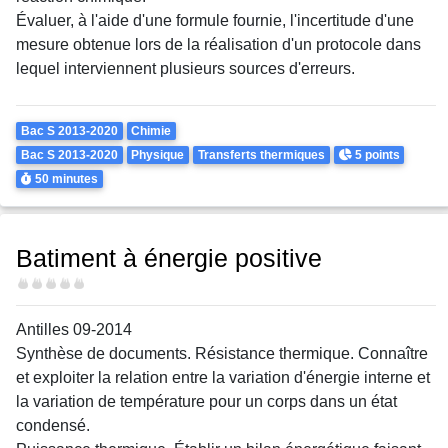
Évaluer, à l'aide d'une formule fournie, l'incertitude d'une
mesure obtenue lors de la réalisation d'un protocole dans
lequel interviennent plusieurs sources d'erreurs.
Theme
Bac S 2013-2020
Chimie
Points
Bac S 2013-2020
Physique
Transferts thermiques
5 points
Durée
50 minutes
Batiment à énergie positive
Difficulté
Antilles 09-2014
Synthèse de documents. Résistance thermique. Connaître
et exploiter la relation entre la variation d'énergie interne et
la variation de température pour un corps dans un état
condensé.