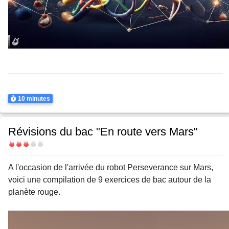
Thème
Mouvement dans un champ de pesanteur uniforme
Durée
10 minutes
Révisions du bac "En route vers Mars"
Difficulté
Body
A l'occasion de l'arrivée du robot Perseverance sur Mars,
voici une compilation de 9 exercices de bac autour de la
planète rouge.