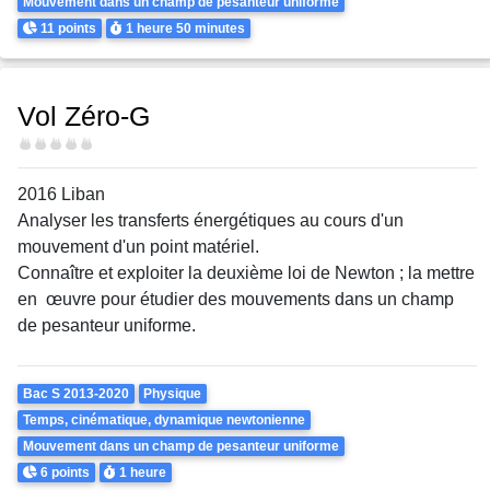
Mouvement dans un champ de pesanteur uniforme
Points
Durée
11 points
1 heure
50 minutes
Vol Zéro-G
Difficulté
2016 Liban
Analyser les transferts énergétiques au cours d'un
mouvement d'un point matériel.
Connaître et exploiter la deuxième loi de Newton ; la mettre
en
œuvre
pour étudier des mouvements dans un champ
de pesanteur uniforme.
Theme
Bac S 2013-2020
Physique
Temps, cinématique, dynamique newtonienne
Mouvement dans un champ de pesanteur uniforme
Points
Durée
6 points
1 heure