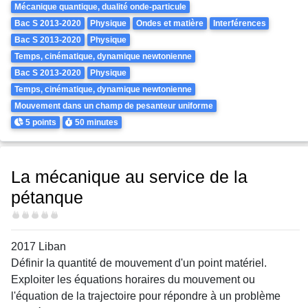
Mécanique quantique, dualité onde-particule
Bac S 2013-2020
Physique
Ondes et matière
Interférences
Bac S 2013-2020
Physique
Temps, cinématique, dynamique newtonienne
Bac S 2013-2020
Physique
Temps, cinématique, dynamique newtonienne
Mouvement dans un champ de pesanteur uniforme
Points
Durée
5 points
50 minutes
La mécanique au service de la
pétanque
Difficulté
2017 Liban
Définir la quantité de mouvement d'un point matériel.
Exploiter les équations horaires du mouvement ou
l'équation de la trajectoire pour répondre à un problème