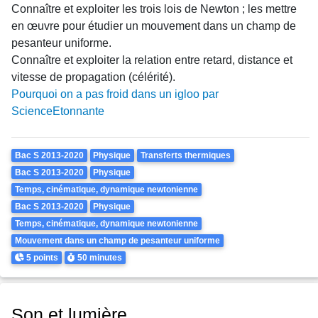
Connaître et exploiter les trois lois de Newton ; les mettre
en œuvre pour étudier un mouvement dans un champ de
pesanteur uniforme.
Connaître et exploiter la relation entre retard, distance et
vitesse de propagation (célérité).
Pourquoi on a pas froid dans un igloo par
ScienceEtonnante
Theme
Bac S 2013-2020
Physique
Transferts thermiques
Bac S 2013-2020
Physique
Temps, cinématique, dynamique newtonienne
Bac S 2013-2020
Physique
Temps, cinématique, dynamique newtonienne
Mouvement dans un champ de pesanteur uniforme
Points
Durée
5 points
50 minutes
Son et lumière