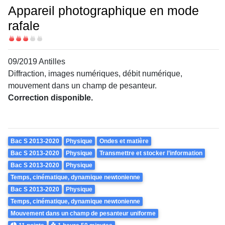
Appareil photographique en mode
rafale
Difficulté
09/2019 Antilles
Diffraction, images numériques, débit numérique,
mouvement dans un champ de pesanteur.
Correction disponible.
Theme
Bac S 2013-2020
Physique
Ondes et matière
Bac S 2013-2020
Physique
Transmettre et stocker l’information
Bac S 2013-2020
Physique
Temps, cinématique, dynamique newtonienne
Bac S 2013-2020
Physique
Temps, cinématique, dynamique newtonienne
Mouvement dans un champ de pesanteur uniforme
Points
Durée