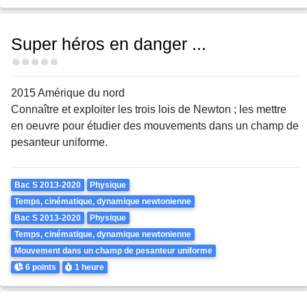
Super héros en danger ...
Difficulté
2015 Amérique du nord
Connaître et exploiter les trois lois de Newton ; les mettre
en oeuvre pour étudier des mouvements dans un champ de
pesanteur uniforme.
Theme
Bac S 2013-2020
Physique
Temps, cinématique, dynamique newtonienne
Bac S 2013-2020
Physique
Temps, cinématique, dynamique newtonienne
Mouvement dans un champ de pesanteur uniforme
Points
Durée
6 points
1 heure