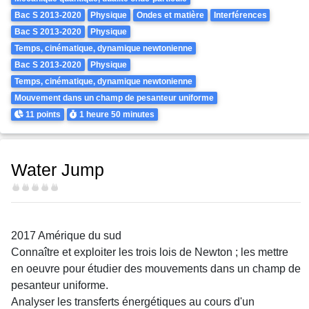
Bac S 2013-2020
Physique
Ondes et matière
Interférences
Bac S 2013-2020
Physique
Temps, cinématique, dynamique newtonienne
Bac S 2013-2020
Physique
Temps, cinématique, dynamique newtonienne
Mouvement dans un champ de pesanteur uniforme
Points
Durée
11 points
1 heure
50 minutes
Water Jump
Difficulté
2017 Amérique du sud
Connaître et exploiter les trois lois de Newton ; les mettre
en oeuvre pour étudier des mouvements dans un champ de
pesanteur uniforme.
Analyser les transferts énergétiques au cours d'un