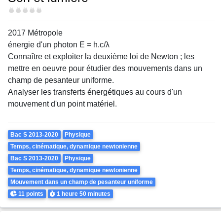
Difficulté
2017 Métropole
énergie d'un photon E = h.c/λ
Connaître et exploiter la deuxième loi de Newton ; les
mettre en oeuvre pour étudier des mouvements dans un
champ de pesanteur uniforme.
Analyser les transferts énergétiques au cours d'un
mouvement d'un point matériel.
Theme
Bac S 2013-2020
Physique
Temps, cinématique, dynamique newtonienne
Bac S 2013-2020
Physique
Temps, cinématique, dynamique newtonienne
Mouvement dans un champ de pesanteur uniforme
Points
Durée
11 points
1 heure
50 minutes