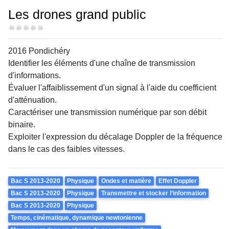
Les drones grand public
Difficulté
2016 Pondichéry
Identifier les éléments d'une chaîne de transmission
d'informations.
Évaluer l'affaiblissement d'un signal à l'aide du coefficient
d'atténuation.
Caractériser une transmission numérique par son débit
binaire.
Exploiter l'expression du décalage Doppler de la fréquence
dans le cas des faibles vitesses.
Theme
Bac S 2013-2020
Physique
Ondes et matière
Effet Doppler
Bac S 2013-2020
Physique
Transmettre et stocker l’information
Bac S 2013-2020
Physique
Temps, cinématique, dynamique newtonienne