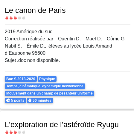
Le canon de Paris
Difficulté
2019 Amérique du sud
Correction réalisée par Quentin D. Maël D. Côme G.
Nabil S. Émile D., élèves au lycée Louis Armand
d’Eaubonne 95600
Sujet .doc non disponible.
Theme
Bac S 2013-2020
Physique
Temps, cinématique, dynamique newtonienne
Mouvement dans un champ de pesanteur uniforme
Points
Durée
5 points
50 minutes
L'exploration de l'astéroïde Ryugu
Difficulté