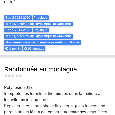
donné
Theme
Bac S 2013-2020
Physique
Temps, cinématique, dynamique newtonienne
Bac S 2013-2020
Physique
Temps, cinématique, dynamique newtonienne
Mouvement dans un champ de pesanteur uniforme
Points
Durée
5 points
50 minutes
Randonnée en montagne
Difficulté
Polynésie 2017
Interpréter les transferts thermiques dans la matière à
léchelle microscopique.
Exploiter la relation entre le flux thermique à travers une
paroi plane et lécart de température entre ses deux faces