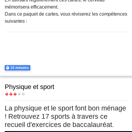
mémorisera efficacement.
Dans ce paquet de cartes, vous réviserez les compétences
suivantes :
Thème
Mouvement dans un champ de pesanteur uniforme
Mouvement dans un champ de pesanteur uniforme
Mouvement dans un champ électrique uniforme
Mouvement dans un champ électrique uniforme
Durée
10 minutes
Physique et sport
Difficulté
La physique et le sport font bon ménage
Body
! Retrouvez 17 sports à travers ce
recueil d'exercices de baccalauréat.