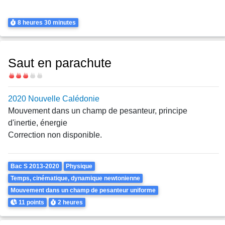
Transferts thermiques
Durée
8 heures
30 minutes
Saut en parachute
Difficulté
2020 Nouvelle Calédonie
Mouvement dans un champ de pesanteur, principe
d'inertie, énergie
Correction non disponible.
Theme
Bac S 2013-2020
Physique
Temps, cinématique, dynamique newtonienne
Mouvement dans un champ de pesanteur uniforme
Points
Durée
11 points
2 heures