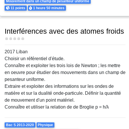
Mouvement dans un champ de pesanteur uniforme
Points
Durée
11 points
1 heure
50 minutes
Interférences avec des atomes froids
Difficulté
2017 Liban
Choisir un référentiel d'étude.
Connaître et exploiter les trois lois de Newton ; les mettre
en oeuvre pour étudier des mouvements dans un champ de
pesanteur uniforme.
Extraire et exploiter des informations sur les ondes de
matière et sur la dualité onde-particule. Définir la quantité
de mouvement d'un point matériel.
Connaître et utiliser la relation de de Broglie p = h/λ
Theme
Bac S 2013-2020
Physique