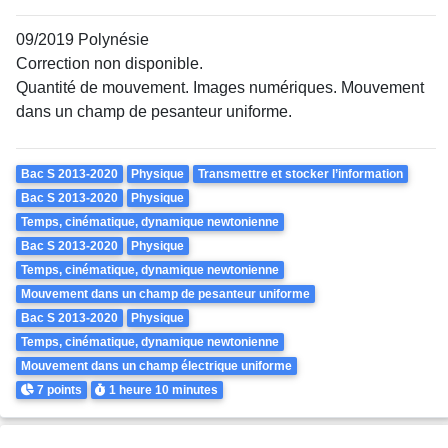
09/2019 Polynésie
Correction non disponible.
Quantité de mouvement. Images numériques. Mouvement
dans un champ de pesanteur uniforme.
Theme
Bac S 2013-2020
Physique
Transmettre et stocker l’information
Bac S 2013-2020
Physique
Temps, cinématique, dynamique newtonienne
Bac S 2013-2020
Physique
Temps, cinématique, dynamique newtonienne
Mouvement dans un champ de pesanteur uniforme
Bac S 2013-2020
Physique
Temps, cinématique, dynamique newtonienne
Mouvement dans un champ électrique uniforme
Points
Durée
7 points
1 heure
10 minutes