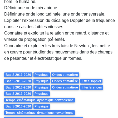
l’oreille humaine.
Définir une onde mécanique.
Définir une onde longitudinale, une onde transversale.
Exploiter l’expression du décalage Doppler de la fréquence
dans le cas des faibles vitesses.
Connaître et exploiter la relation entre retard, distance et
vitesse de propagation (célérité).
Connaître et exploiter les trois lois de Newton ; les mettre
en œuvre pour étudier des mouvements dans des champs
de pesanteur et électrostatique uniformes.
Theme
Bac S 2013-2020
Physique
Ondes et matière
Bac S 2013-2020
Physique
Ondes et matière
Effet Doppler
Bac S 2013-2020
Physique
Ondes et matière
Interférences
Bac S 2013-2020
Physique
Temps, cinématique, dynamique newtonienne
Bac S 2013-2020
Physique
Temps, cinématique, dynamique newtonienne