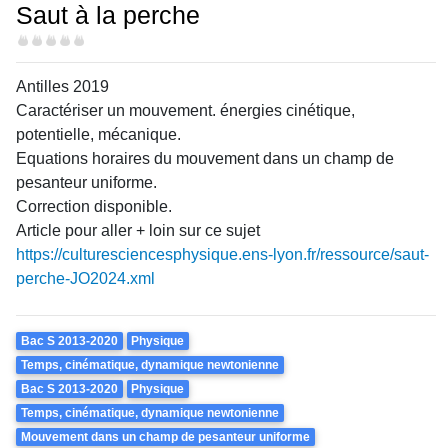
Saut à la perche
Difficulté
Antilles 2019
Caractériser un mouvement. énergies cinétique,
potentielle, mécanique.
Equations horaires du mouvement dans un champ de
pesanteur uniforme.
Correction disponible.
Article pour aller + loin sur ce sujet
https://culturesciencesphysique.ens-lyon.fr/ressource/saut-
perche-JO2024.xml
Theme
Bac S 2013-2020
Physique
Temps, cinématique, dynamique newtonienne
Bac S 2013-2020
Physique
Temps, cinématique, dynamique newtonienne
Mouvement dans un champ de pesanteur uniforme