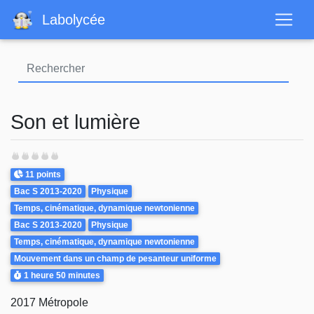
Aller
Labolycée
au
contenu
principal
Son et lumière
Points
11 points
Theme
Bac S 2013-2020
Physique
Temps, cinématique, dynamique newtonienne
Bac S 2013-2020
Physique
Temps, cinématique, dynamique newtonienne
Mouvement dans un champ de pesanteur uniforme
Durée
1 heure
50 minutes
2017 Métropole