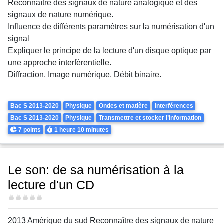
Reconnaître des signaux de nature analogique et des
signaux de nature numérique.
Influence de différents paramètres sur la numérisation d'un
signal
Expliquer le principe de la lecture d'un disque optique par
une approche interférentielle.
Diffraction. Image numérique. Débit binaire.
Theme
Bac S 2013-2020
Physique
Ondes et matière
Interférences
Bac S 2013-2020
Physique
Transmettre et stocker l’information
Points
Durée
7 points
1 heure
10 minutes
Le son: de sa numérisation à la
lecture d'un CD
Difficulté
2013 Amérique du sud Reconnaître des signaux de nature