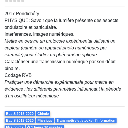
Difficulté
2017 Pondichéry
PHYSIQUE: Savoir que la lumière présente des aspects
ondulatoire et particulaire.
Interférences. Images numériques.
Mettre en oeuvre un protocole expérimental utilisant un
capteur (caméra ou appareil photo numériques par
exemple) pour étudier un phénomène optique.
Caractériser une transmission numérique par son débit
binaire.
Codage RVB
Pratiquer une démarche expérimentale pour mettre en
évidence : les différents paramètres influençant la période
d'un oscillateur mécanique
Theme
Bac S 2013-2020
Chimie
Bac S 2013-2020
Physique
Transmettre et stocker l’information
Points
Durée
9 points
1 heure
30 minutes