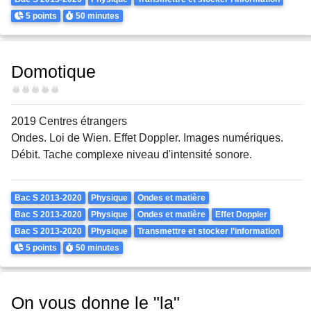
Points
Durée
5 points
50 minutes
Domotique
Difficulté
2019 Centres étrangers
Ondes. Loi de Wien. Effet Doppler. Images numériques.
Débit. Tache complexe niveau d'intensité sonore.
Theme
Bac S 2013-2020
Physique
Ondes et matière
Bac S 2013-2020
Physique
Ondes et matière
Effet Doppler
Bac S 2013-2020
Physique
Transmettre et stocker l’information
Points
Durée
5 points
50 minutes
On vous donne le "la"