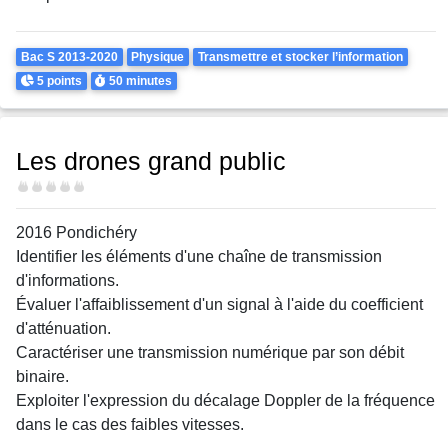
Theme
Bac S 2013-2020
Physique
Transmettre et stocker l’information
Points
Durée
5 points
50 minutes
Les drones grand public
Difficulté
2016 Pondichéry
Identifier les éléments d'une chaîne de transmission
d'informations.
Évaluer l'affaiblissement d'un signal à l'aide du coefficient
d'atténuation.
Caractériser une transmission numérique par son débit
binaire.
Exploiter l'expression du décalage Doppler de la fréquence
dans le cas des faibles vitesses.