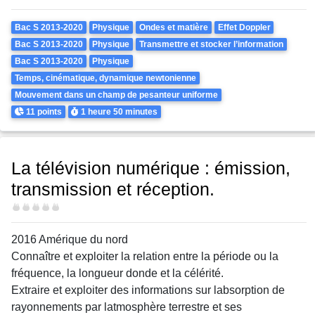
Theme
Bac S 2013-2020
Physique
Ondes et matière
Effet Doppler
Bac S 2013-2020
Physique
Transmettre et stocker l’information
Bac S 2013-2020
Physique
Temps, cinématique, dynamique newtonienne
Mouvement dans un champ de pesanteur uniforme
Points
Durée
11 points
1 heure
50 minutes
La télévision numérique : émission,
transmission et réception.
Difficulté
2016 Amérique du nord
Connaître et exploiter la relation entre la période ou la
fréquence, la longueur donde et la célérité.
Extraire et exploiter des informations sur labsorption de
rayonnements par latmosphère terrestre et ses