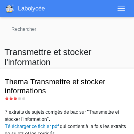
Aller
Labolycée
au
contenu
principal
Transmettre et stocker
l’information
Thema Transmettre et stocker
informations
Difficulté
7 extraits de sujets corrigés de bac sur "Transmettre et
stocker l'information".
Télécharger ce fichier pdf
qui contient à la fois les extraits
de sujets et les corrigés.