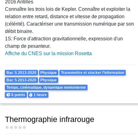
2016 Antilles
Connaître les trois lois de Kepler. Connaître et exploiter la
relation entre retard, distance et vitesse de propagation
(célérité). Caractériser une transmission numérique par son
débit binaire.
1S: Force d'attraction gravitationnelle, expression d'un
champ de pesanteur.
Affiche du CNES sur la mission Rosetta
Theme
Bac S 2013-2020
Physique
Transmettre et stocker l’information
Bac S 2013-2020
Physique
Temps, cinématique, dynamique newtonienne
Points
Durée
6 points
1 heure
Thermographie infrarouge
Difficulté