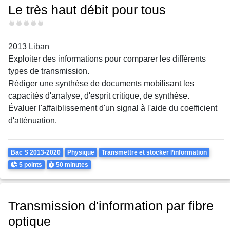
Le très haut débit pour tous
Difficulté
2013 Liban
Exploiter des informations pour comparer les différents
types de transmission.
Rédiger une synthèse de documents mobilisant les
capacités d'analyse, d'esprit critique, de synthèse.
Évaluer l'affaiblissement d'un signal à l'aide du coefficient
d'atténuation.
Theme
Bac S 2013-2020
Physique
Transmettre et stocker l’information
Points
Durée
5 points
50 minutes
Transmission d'information par fibre
optique