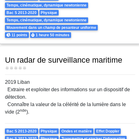
Temps, cinématique, dynamique newtonienne
Bac S 2013-2020
Physique
Temps, cinématique, dynamique newtonienne
Mouvement dans un champ de pesanteur uniforme
Points
Durée
11 points
1 heure
50 minutes
Un radar de surveillance maritime
Difficulté
2019 Liban
Extraire et exploiter des informations sur un dispositif de
détection.
Connaître la valeur de la célérité de la lumière dans le
nde
vide (2
).
Theme
Bac S 2013-2020
Physique
Ondes et matière
Effet Doppler
Bac S 2013-2020
Physique
Transmettre et stocker l’information