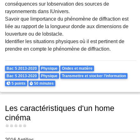
conséquences sur lobservation des sources de
rayonnements dans lUnivers.
Savoir que limportance du phénomène de diffraction est
liée au rapport de la longueur donde aux dimensions de
louverture ou de lobstacle.
Identifier les situations physiques où il est pertinent de
prendre en compte le phénomène de diffraction.
Theme
Bac S 2013-2020
Physique
Ondes et matière
Bac S 2013-2020
Physique
Transmettre et stocker l’information
Points
Durée
5 points
50 minutes
Les caractéristiques d'un home
cinéma
Difficulté
2016 Antilles