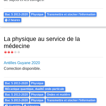
Theme
Bac S 2013-2020
Physique
Transmettre et stocker l’information
Durée
2 heures
La physique au service de la
médecine
Difficulté
Antilles Guyane 2020
Correction disponible.
Theme
Bac S 2013-2020
Physique
Mécanique quantique, dualité onde-particule
Bac S 2013-2020
Physique
Ondes et matière
Bac S 2013-2020
Physique
Transmettre et stocker l’information
Points
Durée
11 points
2 heures