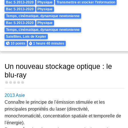
Bac S 2013-2020
Physique
Transmettre et stocker l’information
Bac S 2013-2020
Physique
Temps, cinématique, dynamique newtonienne
Bac S 2013-2020
Physique
Temps, cinématique, dynamique newtonienne
Satellites, Lois de Kepler
Points
Durée
10 points
1 heure
40 minutes
Un nouveau stockage optique : le
blu-ray
Difficulté
2013 Asie
Connaître le principe de l'émission stimulée et les
principales propriétés du laser (directivité,
monochromaticité, concentration spatiale et temporelle de
l'énergie).