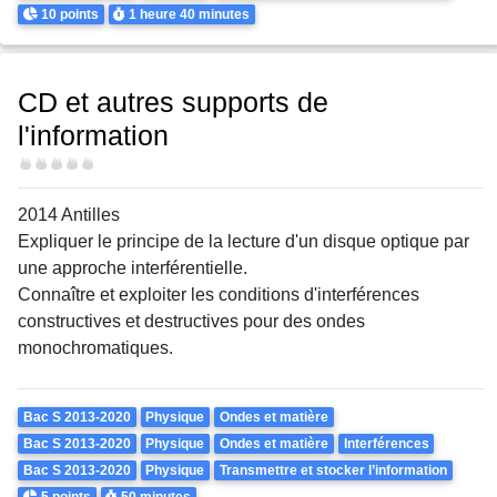
Points
Durée
10 points
1 heure
40 minutes
CD et autres supports de
l'information
Difficulté
2014 Antilles
Expliquer le principe de la lecture d'un disque optique par
une approche interférentielle.
Connaître et exploiter les conditions d'interférences
constructives et destructives pour des ondes
monochromatiques.
Theme
Bac S 2013-2020
Physique
Ondes et matière
Bac S 2013-2020
Physique
Ondes et matière
Interférences
Bac S 2013-2020
Physique
Transmettre et stocker l’information
Points
Durée
5 points
50 minutes