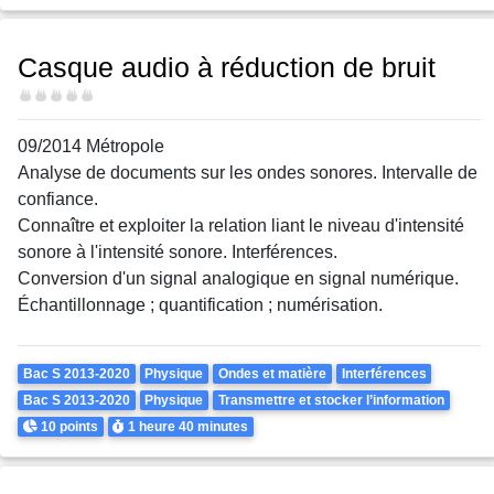
Casque audio à réduction de bruit
Difficulté
09/2014 Métropole
Analyse de documents sur les ondes sonores. Intervalle de
confiance.
Connaître et exploiter la relation liant le niveau d'intensité
sonore à l'intensité sonore. Interférences.
Conversion d'un signal analogique en signal numérique.
Échantillonnage ; quantification ; numérisation.
Theme
Bac S 2013-2020
Physique
Ondes et matière
Interférences
Bac S 2013-2020
Physique
Transmettre et stocker l’information
Points
Durée
10 points
1 heure
40 minutes