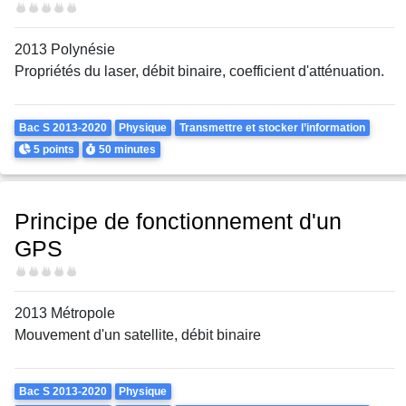
Difficulté
2013 Polynésie
Propriétés du laser, débit binaire, coefficient d'atténuation.
Theme
Bac S 2013-2020
Physique
Transmettre et stocker l’information
Points
Durée
5 points
50 minutes
Principe de fonctionnement d'un
GPS
Difficulté
2013 Métropole
Mouvement d'un satellite, débit binaire
Theme
Bac S 2013-2020
Physique