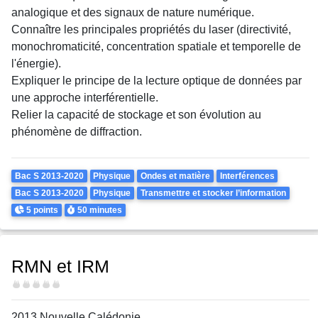
analogique et des signaux de nature numérique.
Connaître les principales propriétés du laser (directivité,
monochromaticité, concentration spatiale et temporelle de
l'énergie).
Expliquer le principe de la lecture optique de données par
une approche interférentielle.
Relier la capacité de stockage et son évolution au
phénomène de diffraction.
Theme
Bac S 2013-2020
Physique
Ondes et matière
Interférences
Bac S 2013-2020
Physique
Transmettre et stocker l’information
Points
Durée
5 points
50 minutes
RMN et IRM
Difficulté
2013 Nouvelle Calédonie