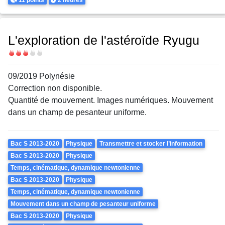
L'exploration de l'astéroïde Ryugu
Difficulté
09/2019 Polynésie
Correction non disponible.
Quantité de mouvement. Images numériques. Mouvement
dans un champ de pesanteur uniforme.
Theme
Bac S 2013-2020
Physique
Transmettre et stocker l’information
Bac S 2013-2020
Physique
Temps, cinématique, dynamique newtonienne
Bac S 2013-2020
Physique
Temps, cinématique, dynamique newtonienne
Mouvement dans un champ de pesanteur uniforme
Bac S 2013-2020
Physique