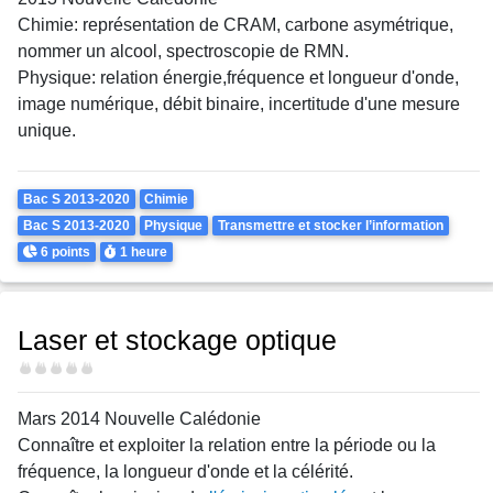
Chimie: représentation de CRAM, carbone asymétrique,
nommer un alcool, spectroscopie de RMN.
Physique: relation énergie,fréquence et longueur d'onde,
image numérique, débit binaire, incertitude d'une mesure
unique.
Theme
Bac S 2013-2020
Chimie
Bac S 2013-2020
Physique
Transmettre et stocker l’information
Points
Durée
6 points
1 heure
Laser et stockage optique
Difficulté
Mars 2014 Nouvelle Calédonie
Connaître et exploiter la relation entre la période ou la
fréquence, la longueur d'onde et la célérité.