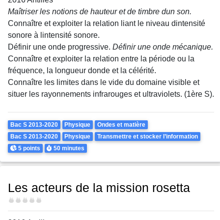
Maîtriser les notions de hauteur et de timbre dun son.
Connaître et exploiter la relation liant le niveau dintensité
sonore à lintensité sonore.
Définir une onde progressive.
Définir une onde mécanique.
Connaître et exploiter la relation entre la période ou la
fréquence, la longueur donde et la célérité.
Connaître les limites dans le vide du domaine visible et
situer les rayonnements infrarouges et ultraviolets. (1ère S).
Theme
Bac S 2013-2020
Physique
Ondes et matière
Bac S 2013-2020
Physique
Transmettre et stocker l’information
Points
Durée
5 points
50 minutes
Les acteurs de la mission rosetta
Difficulté