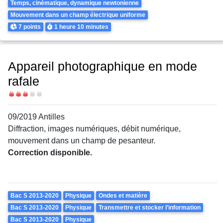
Temps, cinématique, dynamique newtonienne
Mouvement dans un champ électrique uniforme
Points
Durée
7 points
1 heure
10 minutes
Appareil photographique en mode
rafale
Difficulté
09/2019 Antilles
Diffraction, images numériques, débit numérique,
mouvement dans un champ de pesanteur.
Correction disponible.
Theme
Bac S 2013-2020
Physique
Ondes et matière
Bac S 2013-2020
Physique
Transmettre et stocker l’information
Bac S 2013-2020
Physique