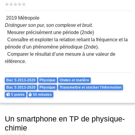
Difficulté
2019 Métropole
Distinguer son pur, son complexe et bruit.
Mesurer précisément une période (2nde)
Connaître et exploiter la relation reliant la fréquence et la
période d’un phénomène périodique (2nde).
Comparer le résultat d’une mesure à une valeur de
référence.
Theme
Bac S 2013-2020
Physique
Ondes et matière
Bac S 2013-2020
Physique
Transmettre et stocker l’information
Points
Durée
5 points
50 minutes
Un smartphone en TP de physique-
chimie