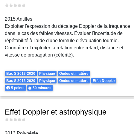
Difficulté
2015 Antilles
Exploiter l'expression du décalage Doppler de la fréquence
dans le cas des faibles vitesses. Évaluer l'incertitude de
répétabilité à l'aide d'une formule d'évaluation fournie.
Connaître et exploiter la relation entre retard, distance et
vitesse de propagation (célérité).
Theme
Bac S 2013-2020
Physique
Ondes et matière
Bac S 2013-2020
Physique
Ondes et matière
Effet Doppler
Points
Durée
5 points
50 minutes
Effet Doppler et astrophysique
Difficulté
2013 Polynésie