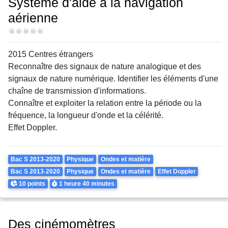
Système d'aide à la navigation
aérienne
Difficulté
2015 Centres étrangers
Reconnaître des signaux de nature analogique et des
signaux de nature numérique. Identifier les éléments d'une
chaîne de transmission d'informations.
Connaître et exploiter la relation entre la période ou la
fréquence, la longueur d'onde et la célérité.
Effet Doppler.
Theme
Bac S 2013-2020
Physique
Ondes et matière
Bac S 2013-2020
Physique
Ondes et matière
Effet Doppler
Points
Durée
10 points
1 heure
40 minutes
Des cinémomètres