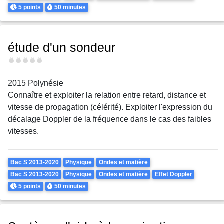
Points
Durée
5 points
50 minutes
étude d'un sondeur
Difficulté
2015 Polynésie
Connaître et exploiter la relation entre retard, distance et
vitesse de propagation (célérité). Exploiter l'expression du
décalage Doppler de la fréquence dans le cas des faibles
vitesses.
Theme
Bac S 2013-2020
Physique
Ondes et matière
Bac S 2013-2020
Physique
Ondes et matière
Effet Doppler
Points
Durée
5 points
50 minutes