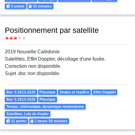
Points
Durée
5 points
55 minutes
Positionnement par satellite
Difficulté
2019 Nouvelle Calédonie
Satellites, Effet Doppler, décollage d'une fusée.
Correction non disponible.
Sujet .doc non disponible.
Theme
Bac S 2013-2020
Physique
Ondes et matière
Effet Doppler
Bac S 2013-2020
Physique
Temps, cinématique, dynamique newtonienne
Satellites, Lois de Kepler
Points
Durée
11 points
1 heure
50 minutes