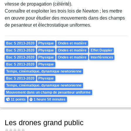
vitesse de propagation (célérité).
Connaître et exploiter les trois lois de Newton ; les mettre
en œuvre pour étudier des mouvements dans des champs
de pesanteur et électrostatique uniformes.
Theme
Bac S 2013-2020
Physique
Ondes et matière
Bac S 2013-2020
Physique
Ondes et matière
Effet Doppler
Bac S 2013-2020
Physique
Ondes et matière
Interférences
Bac S 2013-2020
Physique
Temps, cinématique, dynamique newtonienne
Bac S 2013-2020
Physique
Temps, cinématique, dynamique newtonienne
Mouvement dans un champ de pesanteur uniforme
Points
Durée
11 points
1 heure
50 minutes
Les drones grand public
Difficulté