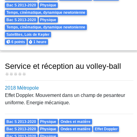
Bac S 2013-2020
Physique
Temps, cinématique, dynamique newtonienne
Bac S 2013-2020
Physique
Temps, cinématique, dynamique newtonienne
Satellites, Lois de Kepler
Points
Durée
6 points
1 heure
Service et réception au volley-ball
Difficulté
2018 Métropole
Effet Doppler. Mouvement dans un champ de pesanteur
uniforme. Energie mécanique.
Theme
Bac S 2013-2020
Physique
Ondes et matière
Bac S 2013-2020
Physique
Ondes et matière
Effet Doppler
Bac S 2013-2020
Physique