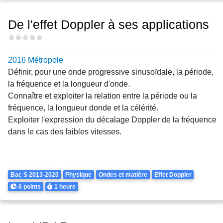
De l'effet Doppler à ses applications
Difficulté
2016 Métropole
Définir, pour une onde progressive sinusoïdale, la période,
la fréquence et la longueur d'onde.
Connaître et exploiter la relation entre la période ou la
fréquence, la longueur donde et la célérité.
Exploiter l'expression du décalage Doppler de la fréquence
dans le cas des faibles vitesses.
Theme
Bac S 2013-2020
Physique
Ondes et matière
Effet Doppler
Points
Durée
6 points
1 heure