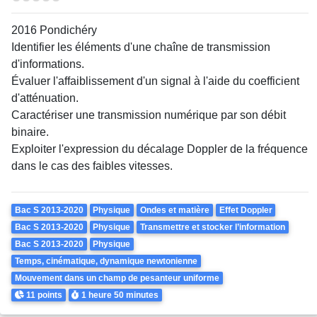
2016 Pondichéry
Identifier les éléments d'une chaîne de transmission
d'informations.
Évaluer l'affaiblissement d'un signal à l'aide du coefficient
d'atténuation.
Caractériser une transmission numérique par son débit
binaire.
Exploiter l'expression du décalage Doppler de la fréquence
dans le cas des faibles vitesses.
Theme
Bac S 2013-2020
Physique
Ondes et matière
Effet Doppler
Bac S 2013-2020
Physique
Transmettre et stocker l’information
Bac S 2013-2020
Physique
Temps, cinématique, dynamique newtonienne
Mouvement dans un champ de pesanteur uniforme
Points
Durée
11 points
1 heure
50 minutes