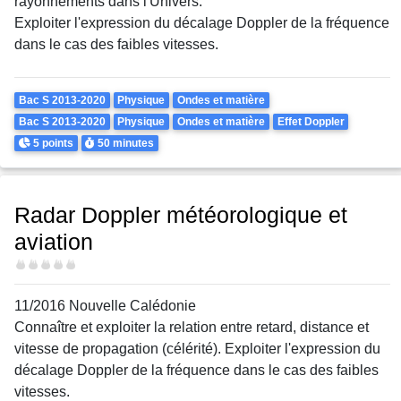
rayonnements dans l'Univers.
Exploiter l'expression du décalage Doppler de la fréquence
dans le cas des faibles vitesses.
Theme
Bac S 2013-2020
Physique
Ondes et matière
Bac S 2013-2020
Physique
Ondes et matière
Effet Doppler
Points
Durée
5 points
50 minutes
Radar Doppler météorologique et
aviation
Difficulté
11/2016 Nouvelle Calédonie
Connaître et exploiter la relation entre retard, distance et
vitesse de propagation (célérité). Exploiter l'expression du
décalage Doppler de la fréquence dans le cas des faibles
vitesses.