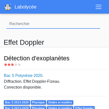
Aller
Labolycée
au
contenu
principal
Effet Doppler
Détection d'exoplanètes
Difficulté
Bac S Polynésie 2020
.
Diffraction. Effet Doppler-Fizeau.
Correction disponible.
Theme
Bac S 2013-2020
Physique
Ondes et matière
Bac S 2013-2020
Physique
Ondes et matière
Effet Doppler