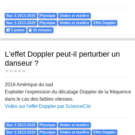
Theme
Bac S 2013-2020
Physique
Ondes et matière
Bac S 2013-2020
Physique
Ondes et matière
Effet Doppler
Points
Durée
5 points
50 minutes
L'effet Doppler peut-il perturber un
danseur ?
Difficulté
2016 Amérique du sud
Exploiter l'expression du décalage Doppler de la fréquence
dans le cas des faibles vitesses.
Vidéo sur l'effet Doppler par ScienceClic
Theme
Bac S 2013-2020
Physique
Ondes et matière
Bac S 2013-2020
Physique
Ondes et matière
Effet Doppler