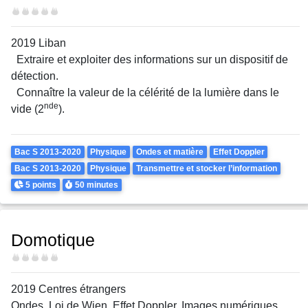
Difficulté
2019 Liban
Extraire et exploiter des informations sur un dispositif de
détection.
Connaître la valeur de la célérité de la lumière dans le
nde
vide (2
).
Theme
Bac S 2013-2020
Physique
Ondes et matière
Effet Doppler
Bac S 2013-2020
Physique
Transmettre et stocker l’information
Points
Durée
5 points
50 minutes
Domotique
Difficulté
2019 Centres étrangers
Ondes. Loi de Wien. Effet Doppler. Images numériques.