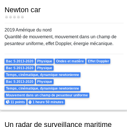
Newton car
Difficulté
2019 Amérique du nord
Quantité de mouvement, mouvement dans un champ de
pesanteur uniforme, effet Doppler, énergie mécanique.
Theme
Bac S 2013-2020
Physique
Ondes et matière
Effet Doppler
Bac S 2013-2020
Physique
Temps, cinématique, dynamique newtonienne
Bac S 2013-2020
Physique
Temps, cinématique, dynamique newtonienne
Mouvement dans un champ de pesanteur uniforme
Points
Durée
11 points
1 heure
50 minutes
Un radar de surveillance maritime