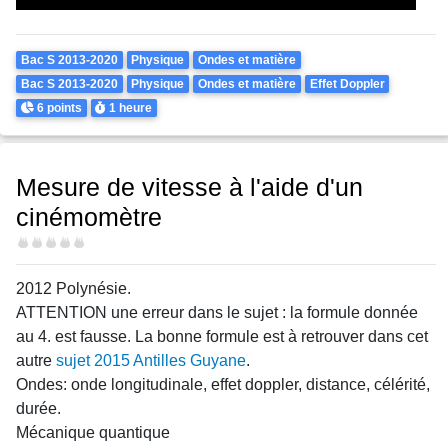
Theme
Bac S 2013-2020
Physique
Ondes et matière
Bac S 2013-2020
Physique
Ondes et matière
Effet Doppler
Points
Durée
6 points
1 heure
Mesure de vitesse à l'aide d'un
cinémomètre
Difficulté
2012 Polynésie.
ATTENTION une erreur dans le sujet : la formule donnée
au 4. est fausse. La bonne formule est à retrouver dans cet
autre
sujet 2015 Antilles Guyane
.
Ondes: onde longitudinale, effet doppler, distance, célérité,
durée.
Mécanique quantique