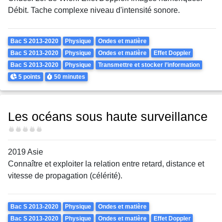
Débit. Tache complexe niveau d'intensité sonore.
Theme
Bac S 2013-2020
Physique
Ondes et matière
Bac S 2013-2020
Physique
Ondes et matière
Effet Doppler
Bac S 2013-2020
Physique
Transmettre et stocker l’information
Points
Durée
5 points
50 minutes
Les océans sous haute surveillance
Difficulté
2019 Asie
Connaître et exploiter
la relation entre r
etard, distance et
vitesse de propagation (célérité).
Theme
Bac S 2013-2020
Physique
Ondes et matière
Bac S 2013-2020
Physique
Ondes et matière
Effet Doppler