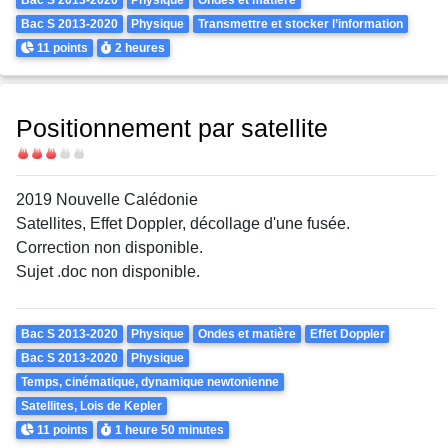
Bac S 2013-2020
Physique
Transmettre et stocker l’information
Points
Durée
11 points
2 heures
Positionnement par satellite
Difficulté
2019 Nouvelle Calédonie
Satellites, Effet Doppler, décollage d'une fusée.
Correction non disponible.
Sujet .doc non disponible.
Theme
Bac S 2013-2020
Physique
Ondes et matière
Effet Doppler
Bac S 2013-2020
Physique
Temps, cinématique, dynamique newtonienne
Satellites, Lois de Kepler
Points
Durée
11 points
1 heure
50 minutes