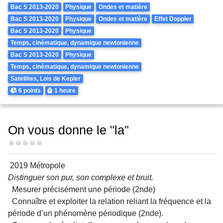
Theme
Bac S 2013-2020
Physique
Ondes et matière
Bac S 2013-2020
Physique
Ondes et matière
Effet Doppler
Bac S 2013-2020
Physique
Temps, cinématique, dynamique newtonienne
Bac S 2013-2020
Physique
Temps, cinématique, dynamique newtonienne
Satellites, Lois de Kepler
Points
Durée
6 points
1 heure
On vous donne le "la"
Difficulté
2019 Métropole
Distinguer son pur, son complexe et bruit.
Mesurer précisément une période (2nde)
Connaître et exploiter la relation reliant la fréquence et la
période d’un phénomène périodique (2nde).