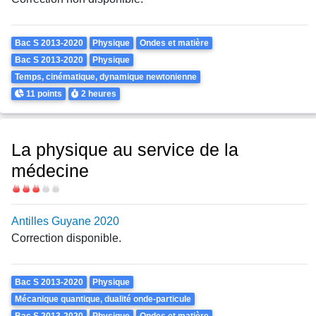
Theme
Bac S 2013-2020
Physique
Ondes et matière
Bac S 2013-2020
Physique
Temps, cinématique, dynamique newtonienne
Points
Durée
11 points
2 heures
La physique au service de la
médecine
Difficulté
Antilles Guyane 2020
Correction disponible.
Theme
Bac S 2013-2020
Physique
Mécanique quantique, dualité onde-particule
Bac S 2013-2020
Physique
Ondes et matière