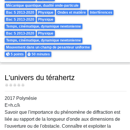
Mécanique quantique, dualité onde-particule
Bac S 2013-2020
Physique
Ondes et matière
Interférences
Bac S 2013-2020
Physique
Temps, cinématique, dynamique newtonienne
Bac S 2013-2020
Physique
Temps, cinématique, dynamique newtonienne
Mouvement dans un champ de pesanteur uniforme
Points
Durée
5 points
50 minutes
L'univers du térahertz
Difficulté
2017 Polynésie
E=h.c/λ
Savoir que l'importance du phénomène de diffraction est
liée au rapport de la longueur d'onde aux dimensions de
l'ouverture ou de l'obstacle. Connaître et exploiter la