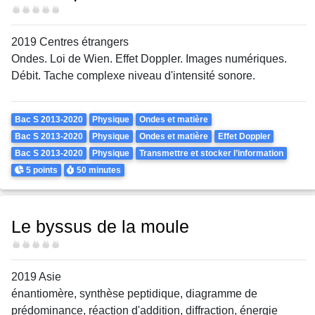
Difficulté
2019 Centres étrangers
Ondes. Loi de Wien. Effet Doppler. Images numériques.
Débit. Tache complexe niveau d'intensité sonore.
Theme
Bac S 2013-2020
Physique
Ondes et matière
Bac S 2013-2020
Physique
Ondes et matière
Effet Doppler
Bac S 2013-2020
Physique
Transmettre et stocker l’information
Points
Durée
5 points
50 minutes
Le byssus de la moule
Difficulté
2019 Asie
énantiomère, synthèse peptidique, diagramme de
prédominance, réaction d'addition, diffraction, énergie