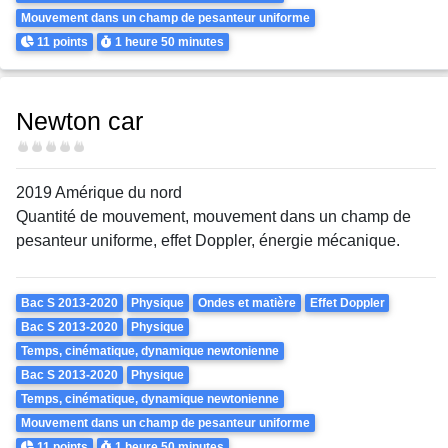
Mouvement dans un champ de pesanteur uniforme
Points
Durée
11 points
1 heure
50 minutes
Newton car
Difficulté
2019 Amérique du nord
Quantité de mouvement, mouvement dans un champ de
pesanteur uniforme, effet Doppler, énergie mécanique.
Theme
Bac S 2013-2020
Physique
Ondes et matière
Effet Doppler
Bac S 2013-2020
Physique
Temps, cinématique, dynamique newtonienne
Bac S 2013-2020
Physique
Temps, cinématique, dynamique newtonienne
Mouvement dans un champ de pesanteur uniforme
Points
Durée
11 points
1 heure
50 minutes