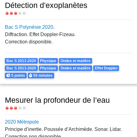
Détection d'exoplanètes
Difficulté
Bac S Polynésie 2020
.
Diffraction. Effet Doppler-Fizeau.
Correction disponible.
Theme
Bac S 2013-2020
Physique
Ondes et matière
Bac S 2013-2020
Physique
Ondes et matière
Effet Doppler
Points
Durée
5 points
55 minutes
Mesurer la profondeur de l’eau
Difficulté
2020 Métropole
Principe d’inertie. Poussée d’Archimède. Sonar. Lidar.
Correction non disponible.