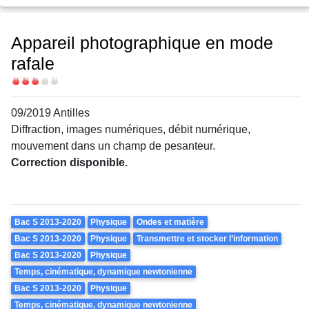
Appareil photographique en mode
rafale
Difficulté
09/2019 Antilles
Diffraction, images numériques, débit numérique,
mouvement dans un champ de pesanteur.
Correction disponible.
Theme
Bac S 2013-2020
Physique
Ondes et matière
Bac S 2013-2020
Physique
Transmettre et stocker l’information
Bac S 2013-2020
Physique
Temps, cinématique, dynamique newtonienne
Bac S 2013-2020
Physique
Temps, cinématique, dynamique newtonienne