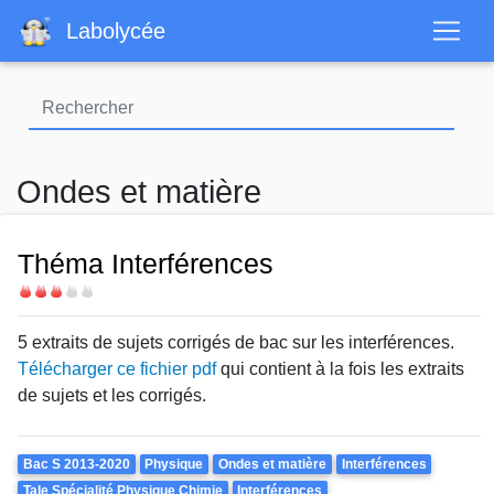
Aller
Labolycée
au
contenu
principal
Ondes et matière
Théma Interférences
Difficulté
5 extraits de sujets corrigés de bac sur les interférences.
Télécharger ce fichier pdf
qui contient à la fois les extraits
de sujets et les corrigés.
Theme
Bac S 2013-2020
Physique
Ondes et matière
Interférences
Tale Spécialité Physique Chimie
Interférences