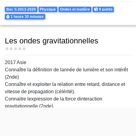
Theme
Points
Bac S 2013-2020
Physique
Ondes et matière
9 points
Durée
1 heure
30 minutes
Les ondes gravitationnelles
Difficulté
2017 Asie
Connaître la définition de lannée de lumière et son intérêt
(2nde)
Connaître et exploiter la relation entre retard, distance et
vitesse de propagation (célérité).
Connaitre lexpression de la force dinteraction
gravitationnelle (2nde).
Définir le système étudié et savoir choisir un référentiel
détude adapté au mouvement étudié.
Définir et reconnaître des mouvements (circulaire uniforme
ici) et donner les caractéristiques du vecteur accélération.