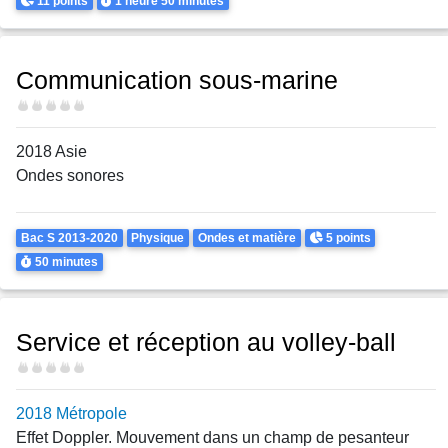
11 points
1 heure
50 minutes
Communication sous-marine
Difficulté
2018 Asie
Ondes sonores
Theme
Points
Bac S 2013-2020
Physique
Ondes et matière
5 points
Durée
50 minutes
Service et réception au volley-ball
Difficulté
2018 Métropole
Effet Doppler. Mouvement dans un champ de pesanteur