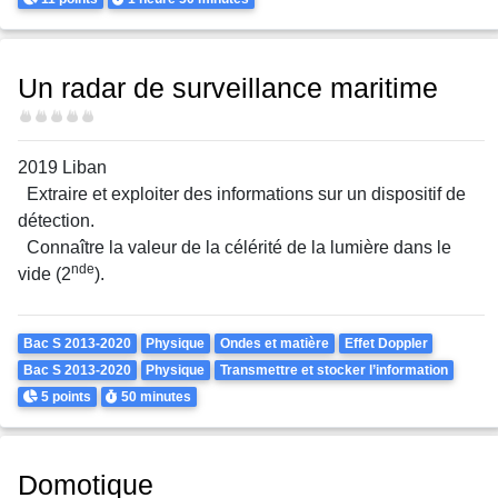
Un radar de surveillance maritime
Difficulté
2019 Liban
Extraire et exploiter des informations sur un dispositif de
détection.
Connaître la valeur de la célérité de la lumière dans le
nde
vide (2
).
Theme
Bac S 2013-2020
Physique
Ondes et matière
Effet Doppler
Bac S 2013-2020
Physique
Transmettre et stocker l’information
Points
Durée
5 points
50 minutes
Domotique