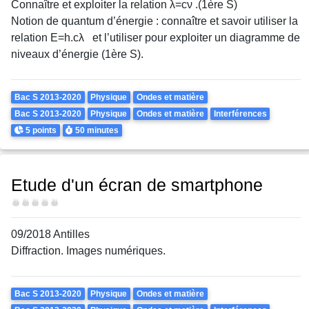
Connaître et exploiter la relation λ=cν .(1ère S)
Notion de quantum d’énergie : connaître et savoir utiliser la
relation E=h.cλ et l’utiliser pour exploiter un diagramme de
niveaux d’énergie (1ère S).
Theme
Bac S 2013-2020
Physique
Ondes et matière
Bac S 2013-2020
Physique
Ondes et matière
Interférences
Points
Durée
5 points
50 minutes
Etude d'un écran de smartphone
Difficulté
09/2018 Antilles
Diffraction. Images numériques.
Theme
Bac S 2013-2020
Physique
Ondes et matière