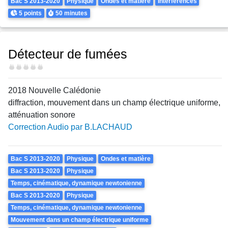
Bac S 2013-2020
Physique
Ondes et matière
Interférences
Points
Durée
5 points
50 minutes
Détecteur de fumées
Difficulté
2018 Nouvelle Calédonie
diffraction, mouvement dans un champ électrique uniforme,
atténuation sonore
Correction Audio par B.LACHAUD
Theme
Bac S 2013-2020
Physique
Ondes et matière
Bac S 2013-2020
Physique
Temps, cinématique, dynamique newtonienne
Bac S 2013-2020
Physique
Temps, cinématique, dynamique newtonienne
Mouvement dans un champ électrique uniforme