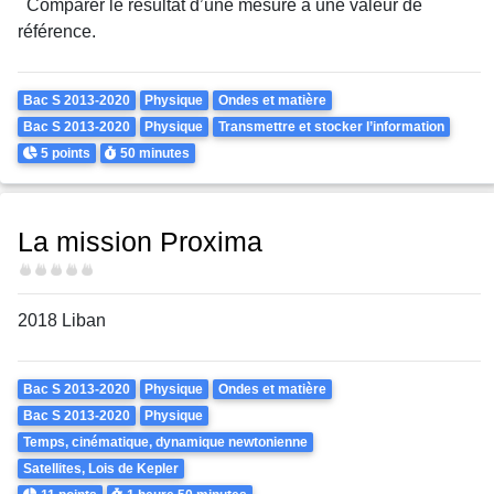
Comparer le résultat d’une mesure à une valeur de
référence.
Theme
Bac S 2013-2020
Physique
Ondes et matière
Bac S 2013-2020
Physique
Transmettre et stocker l’information
Points
Durée
5 points
50 minutes
La mission Proxima
Difficulté
2018 Liban
Theme
Bac S 2013-2020
Physique
Ondes et matière
Bac S 2013-2020
Physique
Temps, cinématique, dynamique newtonienne
Satellites, Lois de Kepler
Points
Durée