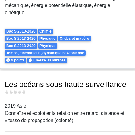
mécanique, énergie potentielle élastique, énergie
cinétique.
Theme
Bac S 2013-2020
Chimie
Bac S 2013-2020
Physique
Ondes et matière
Bac S 2013-2020
Physique
Temps, cinématique, dynamique newtonienne
Points
Durée
9 points
1 heure
30 minutes
Les océans sous haute surveillance
Difficulté
2019 Asie
Connaître et exploiter
la relation entre r
etard, distance et
vitesse de propagation (célérité).