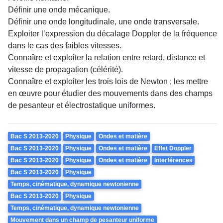
Définir une onde mécanique.
Définir une onde longitudinale, une onde transversale.
Exploiter l’expression du décalage Doppler de la fréquence
dans le cas des faibles vitesses.
Connaître et exploiter la relation entre retard, distance et
vitesse de propagation (célérité).
Connaître et exploiter les trois lois de Newton ; les mettre
en œuvre pour étudier des mouvements dans des champs
de pesanteur et électrostatique uniformes.
Theme
Bac S 2013-2020
Physique
Ondes et matière
Bac S 2013-2020
Physique
Ondes et matière
Effet Doppler
Bac S 2013-2020
Physique
Ondes et matière
Interférences
Bac S 2013-2020
Physique
Temps, cinématique, dynamique newtonienne
Bac S 2013-2020
Physique
Temps, cinématique, dynamique newtonienne
Mouvement dans un champ de pesanteur uniforme