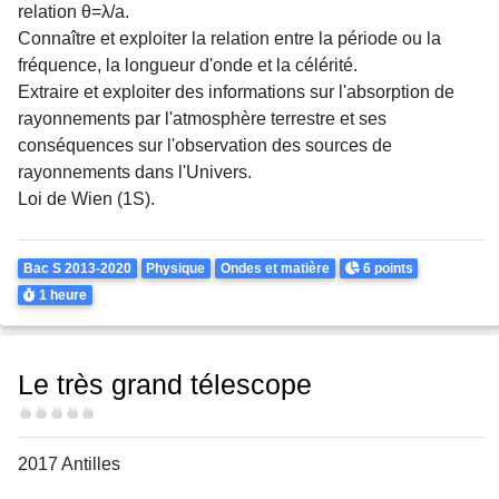
relation θ=λ/a.
Connaître et exploiter la relation entre la période ou la
fréquence, la longueur d'onde et la célérité.
Extraire et exploiter des informations sur l'absorption de
rayonnements par l'atmosphère terrestre et ses
conséquences sur l'observation des sources de
rayonnements dans l'Univers.
Loi de Wien (1S).
Theme
Points
Bac S 2013-2020
Physique
Ondes et matière
6 points
Durée
1 heure
Le très grand télescope
Difficulté
2017 Antilles