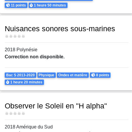
Points
Durée
11 points
1 heure
50 minutes
Nuisances sonores sous-marines
Difficulté
2018 Polynésie
Correction non disponible.
Theme
Points
Bac S 2013-2020
Physique
Ondes et matière
8 points
Durée
1 heure
20 minutes
Observer le Soleil en "H alpha"
Difficulté
2018 Amérique du Sud