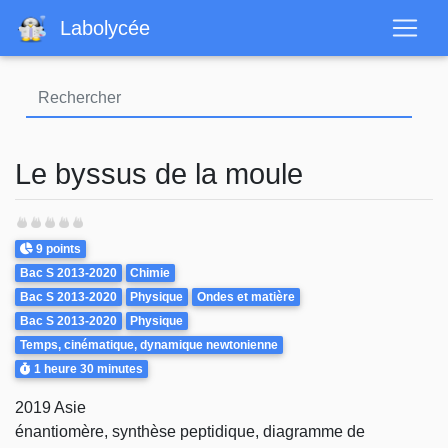
Aller
Labolycée
au
contenu
principal
Le byssus de la moule
Points
9 points
Theme
Bac S 2013-2020
Chimie
Bac S 2013-2020
Physique
Ondes et matière
Bac S 2013-2020
Physique
Temps, cinématique, dynamique newtonienne
Durée
1 heure
30 minutes
2019 Asie
énantiomère, synthèse peptidique, diagramme de