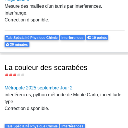
Mesure des mailles d'un tamis par interférences,
interfrange.
Correction disponible.
Theme
Points
Tale Spécialité Physique Chimie
Interférences
10 points
Durée
30 minutes
La couleur des scarabées
Difficulté
Métropole 2025 septembre Jour 2
interférences, python méthode de Monte Carlo, incertitude
type
Correction disponible.
Theme
Tale Spécialité Physique Chimie
Interférences