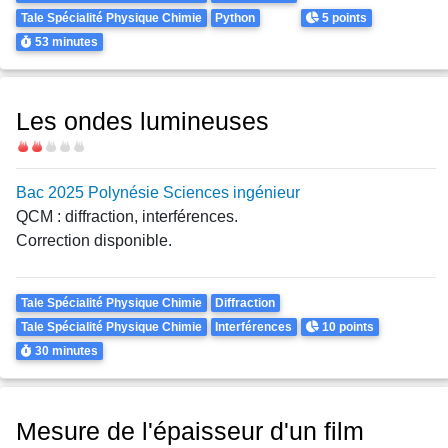
Points
Tale Spécialité Physique Chimie
Python
5 points
Durée
53 minutes
Les ondes lumineuses
Difficulté
Bac 2025 Polynésie Sciences ingénieur
QCM : diffraction, interférences.
Correction disponible.
Theme
Tale Spécialité Physique Chimie
Diffraction
Points
Tale Spécialité Physique Chimie
Interférences
10 points
Durée
30 minutes
Mesure de l'épaisseur d'un film