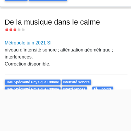
De la musique dans le calme
Difficulté
Métropole juin 2021 SI
niveau d’intensité sonore
; atténuation géométrique ;
interférences.
Correction disponible.
Theme
Tale Spécialité Physique Chimie
intensité sonore
Points
Tale Spécialité Physique Chimie
Interférences
3 points
Durée
30 minutes
Étude d'un film de savon
Difficulté