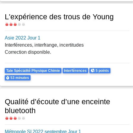
L'expérience des trous de Young
Difficulté
Asie 2022 Jour 1
Interférences, interfrange, incertitudes
Correction disponible.
Theme
Points
Tale Spécialité Physique Chimie
Interférences
5 points
Durée
53 minutes
Qualité d’écoute d’une enceinte
bluetooth
Difficulté
Métropole SI 2022 septembre Jour 1