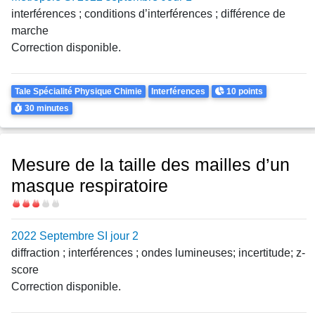
interférences ; conditions d’interférences ; différence de
marche
Correction disponible.
Theme
Points
Tale Spécialité Physique Chimie
Interférences
10 points
Durée
30 minutes
Mesure de la taille des mailles d’un
masque respiratoire
Difficulté
2022 Septembre SI jour 2
diffraction ; interférences ; ondes lumineuses; incertitude; z-
score
Correction disponible.