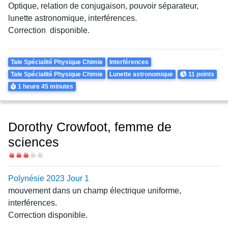
Optique, relation de conjugaison, pouvoir séparateur,
lunette astronomique, interférences.
Correction disponible.
Theme
Tale Spécialité Physique Chimie
Interférences
Points
Tale Spécialité Physique Chimie
Lunette astronomique
11 points
Durée
1 heure
45 minutes
Dorothy Crowfoot, femme de
sciences
Difficulté
Polynésie 2023 Jour 1
mouvement dans un champ électrique uniforme,
interférences.
Correction disponible.