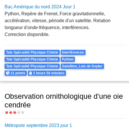
Bac Amérique du nord 2024 Jour 1
Python, Repère de Frenet, Force gravitationnelle,
accélération, vitesse, période d'un satellite. Relation
longueur d'onde-fréquence, interférences.
Correction disponible.
Theme
Tale Spécialité Physique Chimie
Interférences
Tale Spécialité Physique Chimie
Python
Tale Spécialité Physique Chimie
Satellites, Lois de Kepler
Points
Durée
11 points
1 heure
56 minutes
Observation ornithologique d'une oie
cendrée
Difficulté
Métropole septembre 2023 jour 1