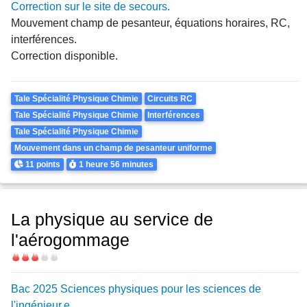
Correction sur le site de secours.
Mouvement champ de pesanteur, équations horaires, RC,
interférences.
Correction disponible.
Theme
Tale Spécialité Physique Chimie
Circuits RC
Tale Spécialité Physique Chimie
Interférences
Tale Spécialité Physique Chimie
Mouvement dans un champ de pesanteur uniforme
Points
Durée
11 points
1 heure
56 minutes
La physique au service de
l'aérogommage
Difficulté
Bac 2025 Sciences physiques pour les sciences de
l'ingénieur.e