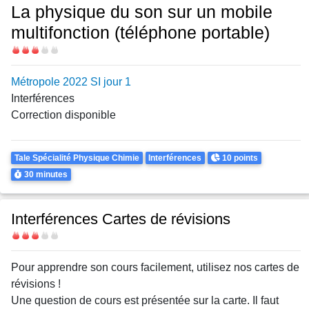
La physique du son sur un mobile
multifonction (téléphone portable)
Difficulté
Métropole 2022 SI jour 1
Interférences
Correction disponible
Theme
Points
Tale Spécialité Physique Chimie
Interférences
10 points
Durée
30 minutes
Interférences Cartes de révisions
Difficulté
Body
Pour apprendre son cours facilement, utilisez nos cartes de
révisions !
Une question de cours est présentée sur la carte. Il faut