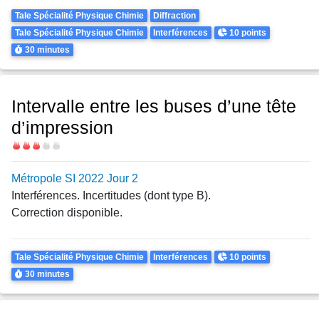
Theme
Tale Spécialité Physique Chimie
Diffraction
Points
Tale Spécialité Physique Chimie
Interférences
10 points
Durée
30 minutes
Intervalle entre les buses d’une tête
d’impression
Difficulté
Métropole SI 2022 Jour 2
Interférences. Incertitudes (dont type B).
Correction disponible.
Theme
Points
Tale Spécialité Physique Chimie
Interférences
10 points
Durée
30 minutes