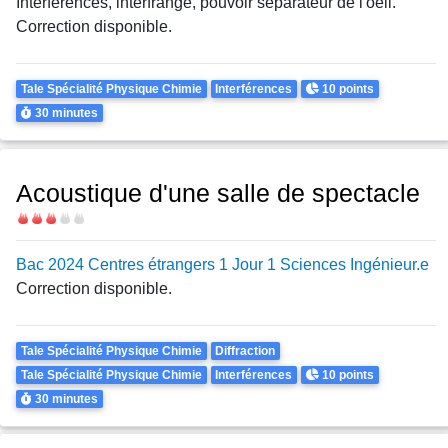
Interférences, interfrange, pouvoir séparateur de l'oeil.
Correction disponible.
Theme
Points
Tale Spécialité Physique Chimie
Interférences
10 points
Durée
30 minutes
Acoustique d'une salle de spectacle
Difficulté
Bac 2024 Centres étrangers 1 Jour 1 Sciences Ingénieur.e
Correction disponible.
Theme
Tale Spécialité Physique Chimie
Diffraction
Points
Tale Spécialité Physique Chimie
Interférences
10 points
Durée
30 minutes