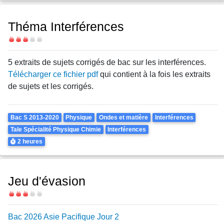
Théma Interférences
Difficulté
5 extraits de sujets corrigés de bac sur les interférences.
Télécharger ce fichier pdf
qui contient à la fois les extraits
de sujets et les corrigés.
Theme
Bac S 2013-2020
Physique
Ondes et matière
Interférences
Tale Spécialité Physique Chimie
Interférences
Durée
2 heures
Jeu d'évasion
Difficulté
Bac 2026 Asie Pacifique Jour 2