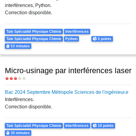
interférences, Python.
Correction disponible.
Theme
Tale Spécialité Physique Chimie
Interférences
Points
Tale Spécialité Physique Chimie
Python
5 points
Durée
53 minutes
Micro-usinage par interférences laser
Difficulté
Bac 2024 Septembre Métropole Sciences de l'ingénieur.e
Interférences.
Correction disponible.
Theme
Points
Tale Spécialité Physique Chimie
Interférences
10 points
Durée
30 minutes