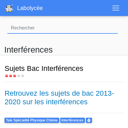
Aller
Labolycée
au
contenu
principal
Interférences
Sujets Bac Interférences
Difficulté
Retrouvez les sujets de bac 2013-
2020 sur les interférences
Theme
Durée
Tale Spécialité Physique Chimie
Interférences