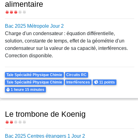
alimentaire
Difficulté
Bac 2025 Métropole Jour 2
Charge d'un condensateur : équation différentielle,
solution, constante de temps, effet de la géométrie d'un
condensateur sur la valeur de sa capacité, interférences.
Correction disponible.
Theme
Tale Spécialité Physique Chimie
Circuits RC
Points
Tale Spécialité Physique Chimie
Interférences
11 points
Durée
1 heure
15 minutes
Le trombone de Koenig
Difficulté
Bac 2025 Centres étrangers 1 Jour 2