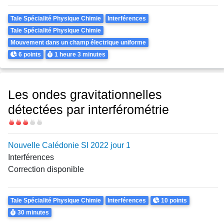
Theme
Tale Spécialité Physique Chimie
Interférences
Tale Spécialité Physique Chimie
Mouvement dans un champ électrique uniforme
Points
Durée
6 points
1 heure
3 minutes
Les ondes gravitationnelles
détectées par interférométrie
Difficulté
Nouvelle Calédonie SI 2022 jour 1
Interférences
Correction disponible
Theme
Points
Tale Spécialité Physique Chimie
Interférences
10 points
Durée
30 minutes