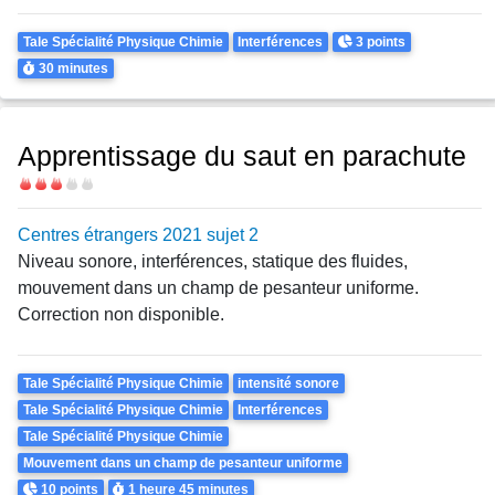
Theme
Points
Tale Spécialité Physique Chimie
Interférences
3 points
Durée
30 minutes
Apprentissage du saut en parachute
Difficulté
Centres étrangers 2021 sujet 2
Niveau sonore, interférences, statique des fluides,
mouvement dans un champ de pesanteur uniforme.
Correction non disponible.
Theme
Tale Spécialité Physique Chimie
intensité sonore
Tale Spécialité Physique Chimie
Interférences
Tale Spécialité Physique Chimie
Mouvement dans un champ de pesanteur uniforme
Points
Durée
10 points
1 heure
45 minutes