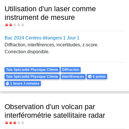
Utilisation d'un laser comme
instrument de mesure
Difficulté
Bac 2024 Centres étrangers 1 Jour 1
Diffraction, interférences, incertitudes, z-score.
Correction disponible.
Theme
Tale Spécialité Physique Chimie
Diffraction
Points
Tale Spécialité Physique Chimie
Interférences
6 points
Durée
1 heure
3 minutes
Observation d'un volcan par
interférométrie satellitaire radar
Difficulté