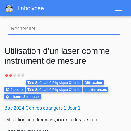
Aller
Labolycée
au
contenu
principal
Utilisation d'un laser comme
instrument de mesure
Theme
Tale Spécialité Physique Chimie
Diffraction
Points
6 points
Tale Spécialité Physique Chimie
Interférences
Durée
1 heure
3 minutes
Bac 2024 Centres étrangers 1 Jour 1
Diffraction, interférences, incertitudes, z-score.