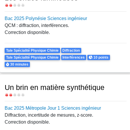
Difficulté
Bac 2025 Polynésie Sciences ingénieur
QCM : diffraction, interférences.
Correction disponible.
Theme
Tale Spécialité Physique Chimie
Diffraction
Points
Tale Spécialité Physique Chimie
Interférences
10 points
Durée
30 minutes
Un brin en matière synthétique
Difficulté
Bac 2025 Métropole Jour 1 Sciences ingénieur
Diffraction, incertitude de mesures, z-score.
Correction disponible.