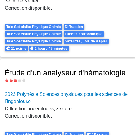
3e loi de Kepler.
Correction disponible.
Theme
Tale Spécialité Physique Chimie
Diffraction
Tale Spécialité Physique Chimie
Lunette astronomique
Tale Spécialité Physique Chimie
Satellites, Lois de Kepler
Points
Durée
11 points
1 heure
45 minutes
Étude d'un analyseur d'hématologie
Difficulté
2023 Polynésie Sciences physiques pour les sciences de
l'ingénieur.e
Diffraction, incertitudes, z-score
Correction disponible.
Theme
Points
Tale Spécialité Physique Chimie
Diffraction
10 points