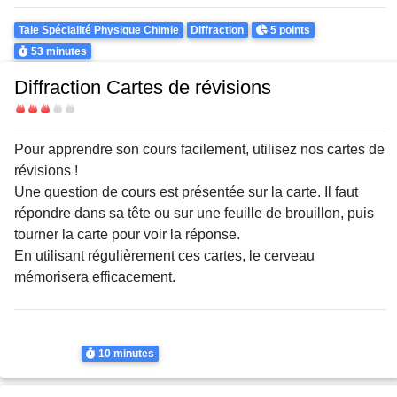
Theme
Points
Tale Spécialité Physique Chimie
Diffraction
5 points
Durée
53 minutes
Diffraction Cartes de révisions
Difficulté
Body
Pour apprendre son cours facilement, utilisez nos cartes de
révisions !
Une question de cours est présentée sur la carte. Il faut
répondre dans sa tête ou sur une feuille de brouillon, puis
tourner la carte pour voir la réponse.
En utilisant régulièrement ces cartes, le cerveau
mémorisera efficacement.
Thème
Diffraction
Diffraction
Durée
10 minutes