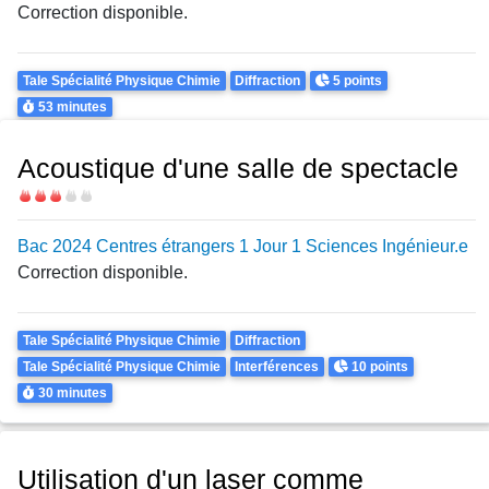
Correction disponible.
Theme
Points
Tale Spécialité Physique Chimie
Diffraction
5 points
Durée
53 minutes
Acoustique d'une salle de spectacle
Difficulté
Bac 2024 Centres étrangers 1 Jour 1 Sciences Ingénieur.e
Correction disponible.
Theme
Tale Spécialité Physique Chimie
Diffraction
Points
Tale Spécialité Physique Chimie
Interférences
10 points
Durée
30 minutes
Utilisation d'un laser comme