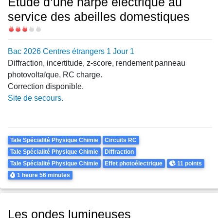
Etude d’une harpe électrique au
service des abeilles domestiques
Difficulté
Bac 2026 Centres étrangers 1 Jour 1
Diffraction, incertitude, z-score, rendement panneau
photovoltaïque, RC charge.
Correction disponible.
Site de secours.
Theme
Tale Spécialité Physique Chimie
Circuits RC
Tale Spécialité Physique Chimie
Diffraction
Points
Tale Spécialité Physique Chimie
Effet photoélectrique
11 points
Durée
1 heure
56 minutes
Les ondes lumineuses