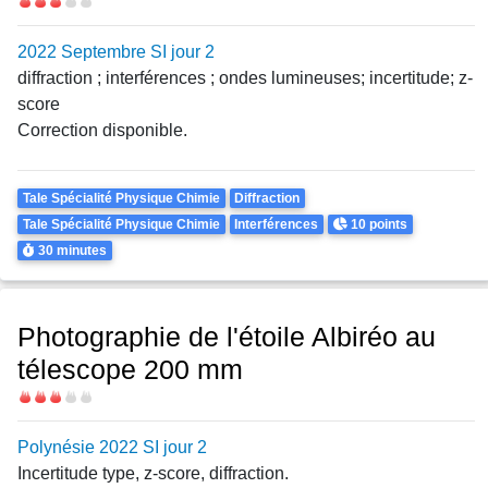
Difficulté
2022 Septembre SI jour 2
diffraction ; interférences ; ondes lumineuses; incertitude; z-
score
Correction disponible.
Theme
Tale Spécialité Physique Chimie
Diffraction
Points
Tale Spécialité Physique Chimie
Interférences
10 points
Durée
30 minutes
Photographie de l'étoile Albiréo au
télescope 200 mm
Difficulté
Polynésie 2022 SI jour 2
Incertitude type, z-score, diffraction.