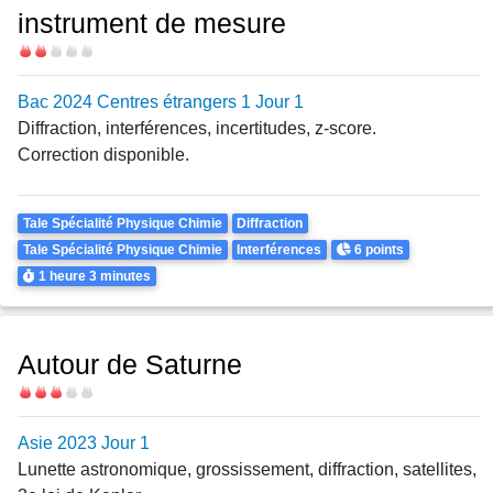
instrument de mesure
Difficulté
Bac 2024 Centres étrangers 1 Jour 1
Diffraction, interférences, incertitudes, z-score.
Correction disponible.
Theme
Tale Spécialité Physique Chimie
Diffraction
Points
Tale Spécialité Physique Chimie
Interférences
6 points
Durée
1 heure
3 minutes
Autour de Saturne
Difficulté
Asie 2023 Jour 1
Lunette astronomique, grossissement, diffraction, satellites,