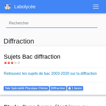
Aller
Labolycée
au
contenu
principal
Diffraction
Sujets Bac diffraction
Difficulté
Retrouvez les sujets de bac 2003-2020 sur la diffraction
Theme
Durée
Tale Spécialité Physique Chimie
Diffraction
1 heure