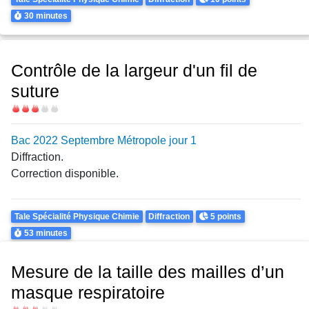
Durée
30 minutes
Contrôle de la largeur d'un fil de
suture
Difficulté
Bac 2022 Septembre Métropole jour 1
Diffraction.
Correction disponible.
Theme
Points
Tale Spécialité Physique Chimie
Diffraction
5 points
Durée
53 minutes
Mesure de la taille des mailles d’un
masque respiratoire