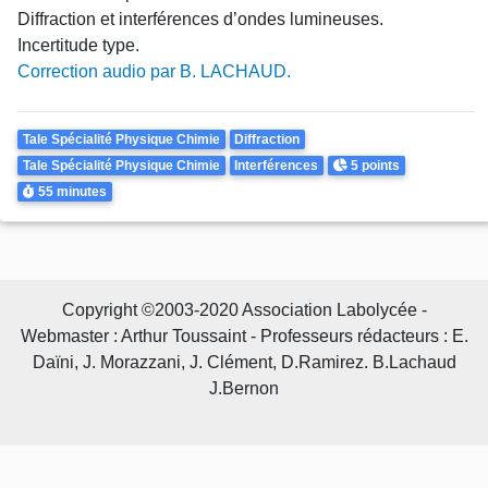
Diffraction et interférences d’ondes lumineuses.
Incertitude type.
Correction audio par B. LACHAUD.
Theme
Tale Spécialité Physique Chimie
Diffraction
Points
Tale Spécialité Physique Chimie
Interférences
5 points
Durée
55 minutes
Copyright ©2003-2020 Association Labolycée -
Webmaster : Arthur Toussaint - Professeurs rédacteurs : E.
Daïni, J. Morazzani, J. Clément, D.Ramirez. B.Lachaud
J.Bernon