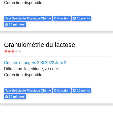
Correction disponible.
Theme
Points
Tale Spécialité Physique Chimie
Diffraction
10 points
Durée
30 minutes
Granulométrie du lactose
Difficulté
Centres étrangers 2 SI 2022 Jour 2
Diffraction. Incertitude, z-score.
Correction disponible.
Theme
Points
Tale Spécialité Physique Chimie
Diffraction
10 points
Durée
30 minutes