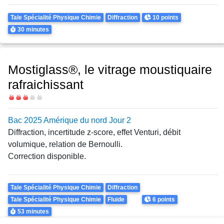
Theme
Points
Tale Spécialité Physique Chimie
Diffraction
10 points
Durée
30 minutes
Mostiglass®, le vitrage moustiquaire
rafraichissant
Difficulté
Bac 2025 Amérique du nord Jour 2
Diffraction, incertitude z-score, effet Venturi, débit
volumique, relation de Bernoulli.
Correction disponible.
Theme
Tale Spécialité Physique Chimie
Diffraction
Points
Tale Spécialité Physique Chimie
Fluide
6 points
Durée
53 minutes