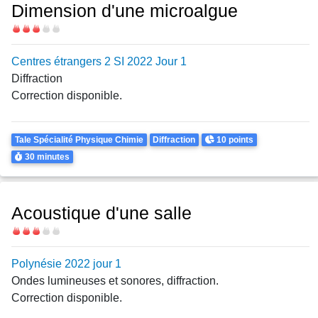
Dimension d'une microalgue
Difficulté
Centres étrangers 2 SI 2022 Jour 1
Diffraction
Correction disponible.
Theme
Points
Tale Spécialité Physique Chimie
Diffraction
10 points
Durée
30 minutes
Acoustique d'une salle
Difficulté
Polynésie 2022 jour 1
Ondes lumineuses et sonores, diffraction.
Correction disponible.