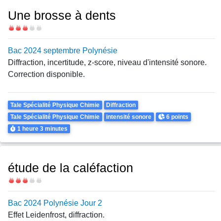
Une brosse à dents
Difficulté
Bac 2024 septembre Polynésie
Diffraction, incertitude, z-score, niveau d'intensité sonore.
Correction disponible.
Theme
Tale Spécialité Physique Chimie
Diffraction
Points
Tale Spécialité Physique Chimie
intensité sonore
6 points
Durée
1 heure
3 minutes
étude de la caléfaction
Difficulté
Bac 2024 Polynésie Jour 2
Effet Leidenfrost, diffraction.