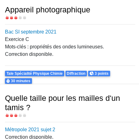
Appareil photographique
Difficulté
Bac SI septembre 2021
Exercice C
Mots-clés : propriétés des ondes lumineuses.
Correction disponible.
Theme
Points
Tale Spécialité Physique Chimie
Diffraction
3 points
Durée
30 minutes
Quelle taille pour les mailles d'un
tamis ?
Difficulté
Métropole 2021 sujet 2
Correction disponible.