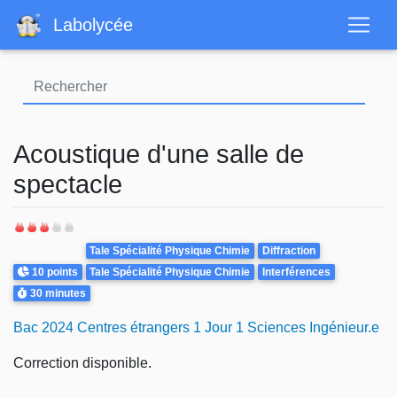
Aller
Labolycée
au
contenu
principal
Acoustique d'une salle de
spectacle
Theme
Tale Spécialité Physique Chimie
Diffraction
Points
10 points
Tale Spécialité Physique Chimie
Interférences
Durée
30 minutes
Bac 2024 Centres étrangers 1 Jour 1 Sciences Ingénieur.e
Correction disponible.