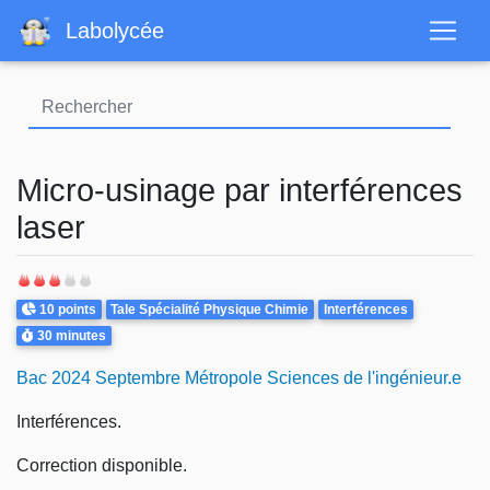
Aller
Labolycée
au
contenu
principal
Micro-usinage par interférences
laser
Points
Theme
10 points
Tale Spécialité Physique Chimie
Interférences
Durée
30 minutes
Bac 2024 Septembre Métropole Sciences de l'ingénieur.e
Interférences.
Correction disponible.