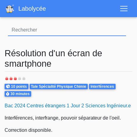
Aller
Labolycée
au
contenu
principal
Résolution d'un écran de
smartphone
Points
Theme
10 points
Tale Spécialité Physique Chimie
Interférences
Durée
30 minutes
Bac 2024 Centres étrangers 1 Jour 2 Sciences Ingénieur.e
Interférences, interfrange, pouvoir séparateur de l'oeil.
Correction disponible.