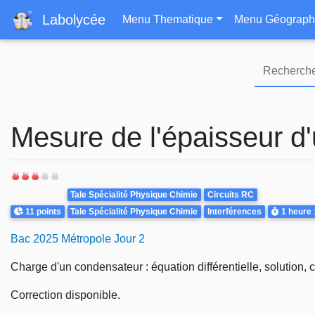
Navigation principa
Labolycée
Menu Thematique
Menu Géograph
Mesure de l'épaisseur d'
Theme
Tale Spécialité Physique Chimie
Circuits RC
Points
Durée
11 points
Tale Spécialité Physique Chimie
Interférences
1 heure
Bac 2025 Métropole Jour 2
Charge d'un condensateur : équation différentielle, solution, 
Correction disponible.