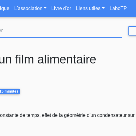
Aller
le
ique
L'association
Livre d'or
Liens utiles
LaboTP
au
contenu
principal
un film alimentaire
15 minutes
constante de temps, effet de la géométrie d'un condensateur sur 