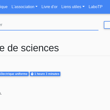
Aller
le
ique
L'association
Livre d'or
Liens utiles
LaboTP
au
contenu
principal
e de sciences
Durée
lectrique uniforme
1 heure
3 minutes
.