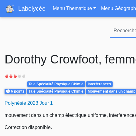
Navigation principa
Labolycée
Menu Thematique
Menu Géograph
Dorothy Crowfoot, femm
Theme
Tale Spécialité Physique Chimie
Interférences
Points
6 points
Tale Spécialité Physique Chimie
Mouvement dans un champ é
Polynésie 2023 Jour 1
mouvement dans un champ électrique uniforme, interférences
Correction disponible.