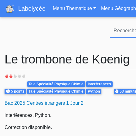
Navigation principa
Labolycée
Menu Thematique
Menu Géograph
Le trombone de Koenig
Theme
Tale Spécialité Physique Chimie
Interférences
Points
Durée
5 points
Tale Spécialité Physique Chimie
Python
53 minut
Bac 2025 Centres étrangers 1 Jour 2
interférences, Python.
Correction disponible.