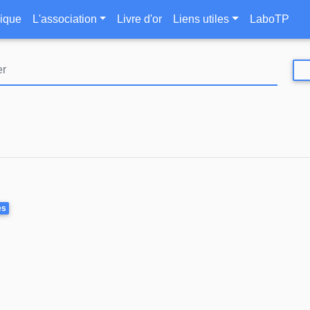
Aller
le
ique
L'association
Livre d'or
Liens utiles
LaboTP
au
contenu
principal
es