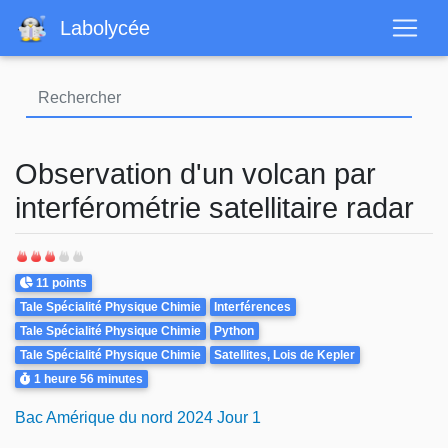
Aller
Labolycée
au
contenu
principal
Observation d'un volcan par
interférométrie satellitaire radar
Points
11 points
Theme
Tale Spécialité Physique Chimie
Interférences
Tale Spécialité Physique Chimie
Python
Tale Spécialité Physique Chimie
Satellites, Lois de Kepler
Durée
1 heure
56 minutes
Bac Amérique du nord 2024 Jour 1