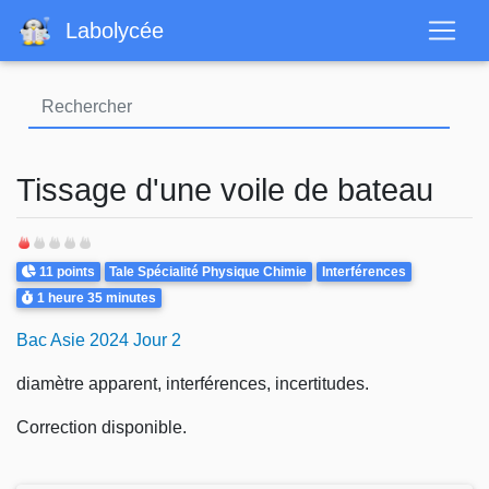
Aller
Labolycée
au
contenu
principal
Tissage d'une voile de bateau
Points
Theme
11 points
Tale Spécialité Physique Chimie
Interférences
Durée
1 heure
35 minutes
Bac Asie 2024 Jour 2
diamètre apparent, interférences, incertitudes.
Correction disponible.