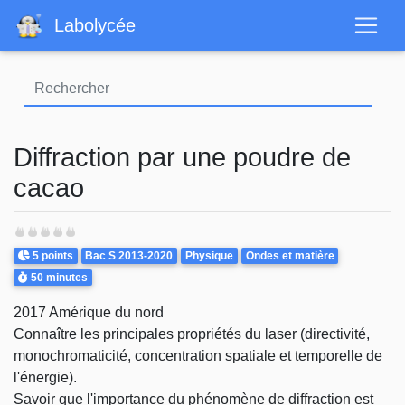
Aller
Labolycée
au
contenu
principal
Diffraction par une poudre de
cacao
Points
Theme
5 points
Bac S 2013-2020
Physique
Ondes et matière
Durée
50 minutes
2017 Amérique du nord
Connaître les principales propriétés du laser (directivité,
monochromaticité, concentration spatiale et temporelle de
l'énergie).
Savoir que l'importance du phénomène de diffraction est