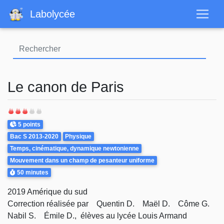
Aller
Labolycée
au
contenu
principal
Le canon de Paris
Points
5 points
Theme
Bac S 2013-2020
Physique
Temps, cinématique, dynamique newtonienne
Mouvement dans un champ de pesanteur uniforme
Durée
50 minutes
2019 Amérique du sud
Correction réalisée par Quentin D. Maël D. Côme G.
Nabil S. Émile D., élèves au lycée Louis Armand