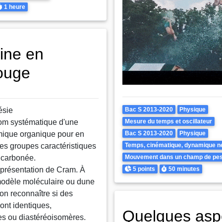
urée
1 heure
nine en
rouge
Theme
ésie
Bac S 2013-2020
Physique
 nom systématique d'une
Mesure du temps et oscillateur
ique organique pour en
Bac S 2013-2020
Physique
les groupes caractéristiques
Temps, cinématique, dynamique n
e carbonée.
Mouvement dans un champ de pes
Points
Durée
représentation de Cram. À
5 points
50 minutes
modèle moléculaire ou dune
on reconnaître si des
ont identiques,
Quelques asp
s ou diastéréoisomères.