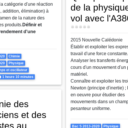
la catégorie d'une réaction
de la physiqu
, addition, élimination) à
vol avec l'A38
examen de la nature des
es produits.
Définir et
Difficulté
e rendement d'une
2015 Nouvelle Calédonie
Établir et exploiter les expr
travail d'une force constante
020
Chimie
Analyser les transferts éner
020
Physique
cours d'un mouvement d'un 
ps et oscillateur
matériel.
urée
1 heure
10 minutes
Connaître et exploiter les tro
Newton (principe d'inertie) ; 
en oeuvre pour étudier des
nie des
mouvements dans un champ
pesanteur uniforme.
ciens et des
stes au
Theme
Bac S 2013-2020
Physique