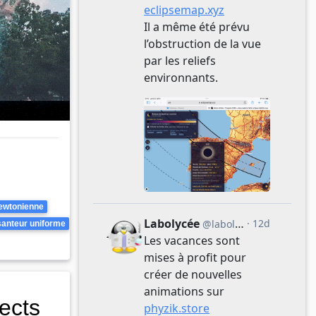
ewtonienne
anteur uniforme
ects