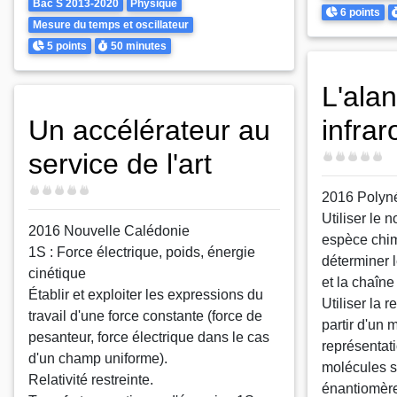
Theme
Bac S 2013-2020
Physique
Points
D
6 points
Mesure du temps et oscillateur
Points
Durée
5 points
50 minutes
L'ala
Un accélérateur au
infra
service de l'art
Difficulté
Difficulté
2016 Polyn
Utiliser le
2016 Nouvelle Calédonie
espèce chim
1S : Force électrique, poids, énergie
déterminer 
cinétique
et la chaîn
Établir et exploiter les expressions du
Utiliser la 
travail d'une force constante (force de
partir d'un 
pesanteur, force électrique dans le cas
représentati
d'un champ uniforme).
molécules s
Relativité restreinte.
énantiomère