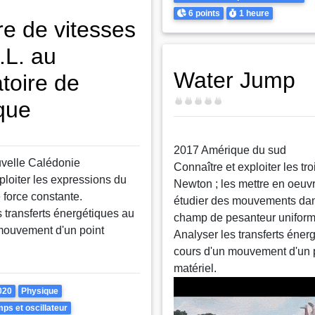
Points
Durée
6 points
1 heure
e de vitesses
.L. au
Water Jump
toire de
Difficulté
que
2017 Amérique du sud
velle Calédonie
Connaître et exploiter les tro
xploiter les expressions du
Newton ; les mettre en oeuv
e force constante.
étudier des mouvements da
 transferts énergétiques au
champ de pesanteur uniform
mouvement d'un point
Analyser les transferts éner
cours d'un mouvement d'un 
matériel.
020
Physique
ps et oscillateur