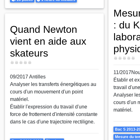
Mesur
: du K
Quand Newton
labora
vient en aide aux
physi
skateurs
Difficulté
Difficulté
11/2017Nou
09/2017 Antilles
Établir et e
Analyser les transferts énergétiques au
travail d'un
cours d'un mouvement d'un point
Analyser les
matériel.
cours d'un 
Établir l'expression du travail d'une
matériel.
force de frottement d'intensité constante
dans le cas d'une trajectoire rectiligne.
Theme
Bac S 2013-2
Mesure du tem