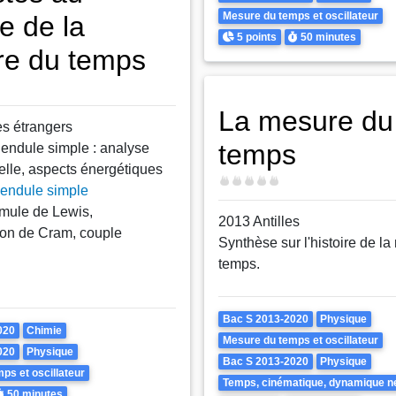
Mesure du temps et oscillateur
e de la
Points
Durée
5 points
50 minutes
e du temps
La mesure du
s étrangers
temps
endule simple : analyse
lle, aspects énergétiques
Difficulté
endule simple
mule de Lewis,
2013 Antilles
ion de Cram, couple
Synthèse sur l'histoire de l
temps.
Theme
Bac S 2013-2020
Physique
020
Chimie
Mesure du temps et oscillateur
020
Physique
Bac S 2013-2020
Physique
ps et oscillateur
Temps, cinématique, dynamique n
urée
50 minutes