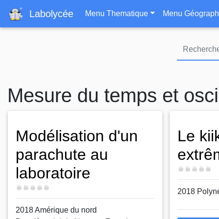
Navigation principa
Labolycée
Menu Thematique
Menu Géograph
Mesure du temps et oscil
Modélisation d'un
Le kii
parachute au
extrê
laboratoire
Difficulté
Difficulté
2018 Polyn
2018 Amérique du nord