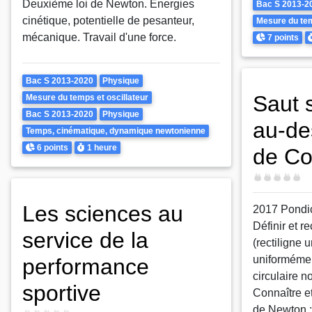
Theme
Deuxième loi de Newton. Energies
Bac S 2013-2
cinétique, potentielle de pesanteur,
Mesure du tem
Points
D
mécanique. Travail d'une force.
7 points
Theme
Bac S 2013-2020
Physique
Saut 
Mesure du temps et oscillateur
Bac S 2013-2020
Physique
au-de
Temps, cinématique, dynamique newtonienne
Points
Durée
6 points
1 heure
de Co
Difficulté
Les sciences au
2017 Pondi
Définir et 
service de la
(rectiligne u
uniformément
performance
circulaire n
sportive
Connaître et
de Newton ;