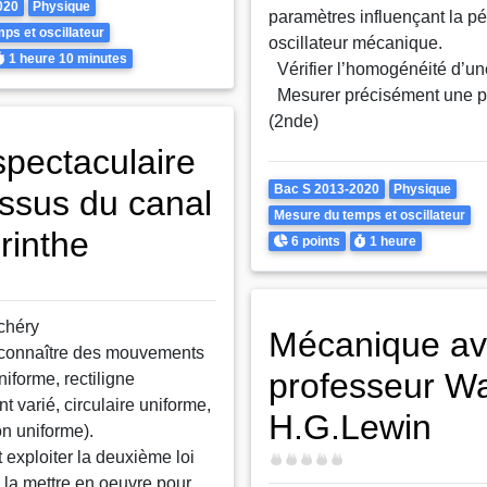
020
Physique
paramètres influençant la pé
ps et oscillateur
oscillateur mécanique.
urée
1 heure
10 minutes
Vérifier l’homogénéité d’une
Mesurer précisément une p
(2nde)
spectaculaire
Theme
Bac S 2013-2020
Physique
ssus du canal
Mesure du temps et oscillateur
rinthe
Points
Durée
6 points
1 heure
chéry
Mécanique av
reconnaître des mouvements
professeur Wa
niforme, rectiligne
 varié, circulaire uniforme,
H.G.Lewin
on uniforme).
 exploiter la deuxième loi
Difficulté
 la mettre en oeuvre pour