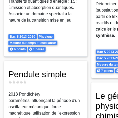
Transferts quantiques d'énergie : 1S:
Déterminer 
Émission et absorption quantiques.
(substitution
Associer un domaine spectral à la
partir de l
nature de la transition mise en jeu.
réactifs et d
calculer l
synthèse.
Theme
Bac S 2013-2020
Physique
Mesure du temps et oscillateur
Points
Durée
6 points
1 heure
Theme
Bac S 2013-2
Bac S 2013-2
Mesure du tem
Points
D
7 points
Pendule simple
Difficulté
Le gé
2013 Pondichéry
paramètres influençant la période d'un
physi
oscillateur mécanique, force
magnétique, utilisation de l'expression
chimi