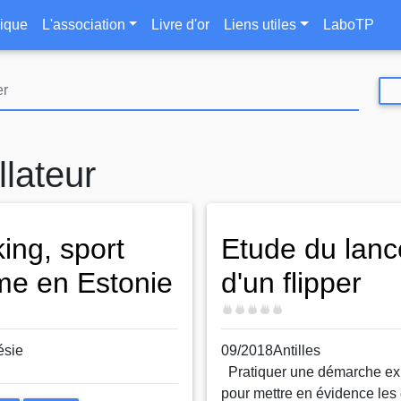
Aller
le
ique
L'association
Livre d'or
Liens utiles
LaboTP
au
contenu
principal
lateur
king, sport
Etude du lanc
me en Estonie
d'un flipper
Difficulté
ésie
09/2018Antilles
Pratiquer une démarche ex
pour mettre en évidence les 