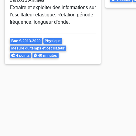
09/2013 Antilles
Extraire et exploiter des informations sur
l'oscillateur élastique. Relation période,
fréquence, longueur d'onde.
Theme
Bac S 2013-2020
Physique
Mesure du temps et oscillateur
Points
Durée
4 points
40 minutes