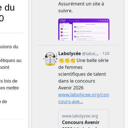
e du
0
essions du
.
gétiques au
point
is lois de
les mettre
 de