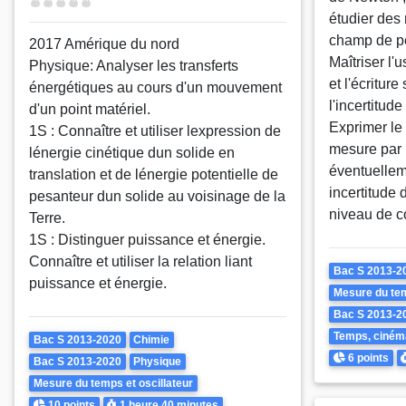
Difficulté
étudier de
champ de p
2017 Amérique du nord
Maîtriser l'u
Physique: Analyser les transferts
et l'écriture
énergétiques au cours d'un mouvement
l'incertitude
d'un point matériel.
Exprimer le 
1S : Connaître et utiliser lexpression de
mesure par 
lénergie cinétique dun solide en
éventuellem
translation et de lénergie potentielle de
incertitude
pesanteur dun solide au voisinage de la
niveau de c
Terre.
1S : Distinguer puissance et énergie.
Connaître et utiliser la relation liant
Theme
Bac S 2013-2
puissance et énergie.
Mesure du tem
Bac S 2013-2
Temps, ciném
Theme
Bac S 2013-2020
Chimie
Points
D
6 points
Bac S 2013-2020
Physique
Mesure du temps et oscillateur
Points
Durée
10 points
1 heure
40 minutes