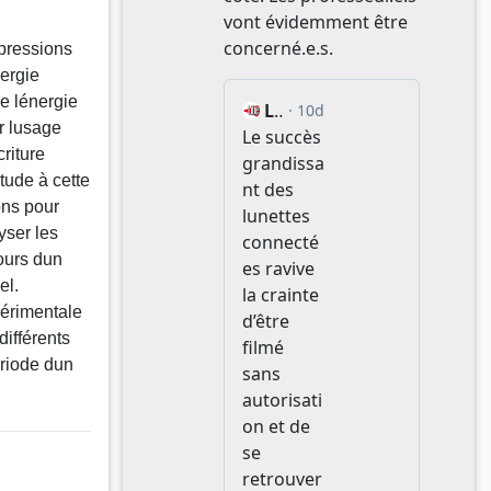
xpressions
nergie
e lénergie
 lusage
criture
itude à cette
ons pour
yser les
ours dun
el.
érimentale
différents
riode dun