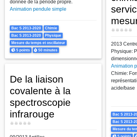
donnée de la période propre.
servic
Animation pendule simple
mesur
Theme
Bac S 2013-2020
Chimie
Difficulté
Bac S 2013-2020
Physique
Mesure du temps et oscillateur
2013 Centre
Points
Durée
5 points
50 minutes
Physique: P
dimensionne
Animation p
Chimie: For
De la liaison
représentat
covalente à la
acide/base
spectroscopie
infrarouge
Theme
Bac S 2013-2
Bac S 2013-2
Difficulté
Mesure du tem
Points
D
5 points