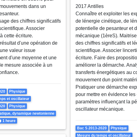
s mouvements dans un
2017 Antilles
esanteur.
Connaître et exploiter les e
sage des chiffres significatifs
de lénergie cinétique, de lé
 scientifique. Associer
potentielle de pesanteur et d
 à cette écriture.
mécanique (1èreS). Maitriser
résultat d'une opération de
des chiffres significatifs et lé
une valeur issue
scientifique. Associer lincert
ent d'une moyenne et une
écriture. Faire des propositi
 de mesure associée à un
améliorer la démarche. Anal
onfiance.
transferts énergétiques au c
mouvement dun point matéri
Pratiquer une démarche exp
020
Physique
pour mettre en évidence les 
ps et oscillateur
paramètres influençant la pé
020
Physique
oscillateur mécanique.
atique, dynamique newtonienne
urée
1 heure
Theme
Bac S 2013-2020
Physique
Mesure du temps et oscillateur