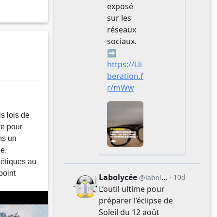
is lois de
re pour
ns un
e.
gétiques au
point