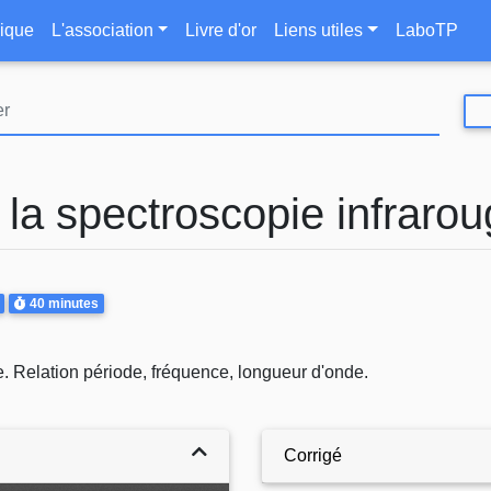
Aller
le
ique
L'association
Livre d'or
Liens utiles
LaboTP
au
contenu
principal
à la spectroscopie infraro
Durée
40 minutes
que. Relation période, fréquence, longueur d'onde.
Corrigé