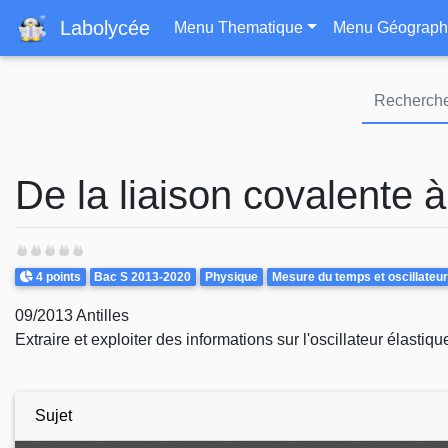
Navigation principa
Labolycée
Menu Thematique
Menu Géograph
De la liaison covalente 
Points
Theme
4 points
Bac S 2013-2020
Physique
Mesure du temps et oscillateur
09/2013 Antilles
Extraire et exploiter des informations sur l'oscillateur élasti
Sujet