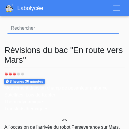
Aller
Labolycée
au
contenu
principal
Révisions du bac "En route vers
Mars"
Difficulté
Durée
8 heures
30 minutes
Thème
Mouvement dans un champ de pesanteur uniforme
Satellites, Lois de Kepler
Thermodynamique
Transferts thermiques
<>
A l'occasion de l'arrivée du robot Perseverance sur Mars,