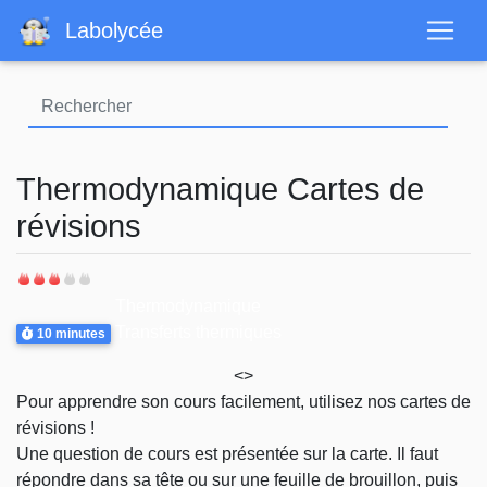
Aller
Labolycée
au
contenu
principal
Thermodynamique Cartes de
révisions
Difficulté
Thème
Thermodynamique
Durée
Transferts thermiques
10 minutes
<>
Pour apprendre son cours facilement, utilisez nos cartes de
révisions !
Une question de cours est présentée sur la carte. Il faut
répondre dans sa tête ou sur une feuille de brouillon, puis