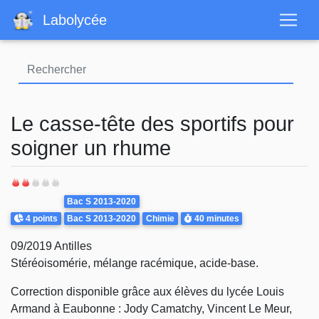
Aller
Labolycée
au
contenu
principal
Le casse-tête des sportifs pour
soigner un rhume
Theme
Bac S 2013-2020
Points
Durée
4 points
Bac S 2013-2020
Chimie
40 minutes
09/2019 Antilles
Stéréoisomérie, mélange racémique, acide-base.
Correction disponible grâce aux élèves du lycée Louis
Armand à Eaubonne :
Jody Camatchy, Vincent Le Meur,