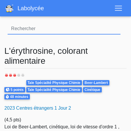
Aller
Labolycée
au
contenu
principal
L'érythrosine, colorant
alimentaire
Theme
Tale Spécialité Physique Chimie
Beer-Lambert
Points
5 points
Tale Spécialité Physique Chimie
Cinétique
Durée
48 minutes
2023 Centres étrangers 1 Jour 2
(4,5 pts)
Loi de Beer-Lambert, cinétique, loi de vitesse d'ordre 1 ,