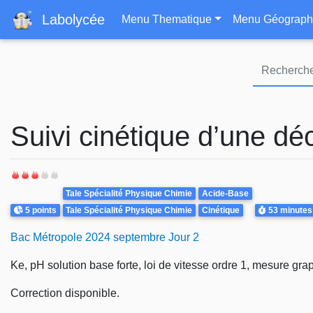
Navigation principa
Labolycée
Menu Thematique
Menu Géograph
Suivi cinétique d’une dé
Theme
Tale Spécialité Physique Chimie
Acide-Base
Points
Durée
5 points
Tale Spécialité Physique Chimie
Cinétique
53 minutes
Bac Métropole 2024 septembre Jour 2
Ke, pH solution base forte, loi de vitesse ordre 1, mesure gr
Correction disponible.