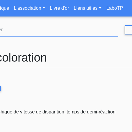
Aller
le
ique
L'association
Livre d'or
Liens utiles
LaboTP
au
contenu
principal
coloration
aphique de vitesse de disparition, temps de demi-réaction