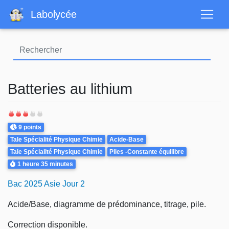
Aller
Labolycée
au
contenu
principal
Batteries au lithium
Points
9 points
Theme
Tale Spécialité Physique Chimie
Acide-Base
Tale Spécialité Physique Chimie
Piles -Constante équilibre
Durée
1 heure
35 minutes
Bac 2025 Asie Jour 2
Acide/Base, diagramme de prédominance, titrage, pile.
Correction disponible.