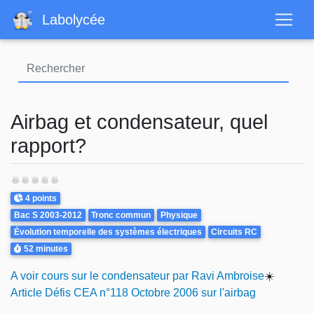
Aller
Labolycée
au
contenu
principal
Airbag et condensateur, quel
rapport?
Points
4 points
Theme
Bac S 2003-2012
Tronc commun
Physique
Évolution temporelle des systèmes électriques
Circuits RC
Durée
52 minutes
A voir cours sur le condensateur par Ravi Ambroise
☀️
Article Défis CEA n°118 Octobre 2006 sur l'airbag