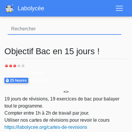
Aller
Labolycée
au
contenu
principal
Objectif Bac en 15 jours !
Difficulté
Thème
Chimie
Durée
Physique
25 heures
<>
19 jours de révisions, 19 exercices de bac pour balayer
tout le programme.
Compter entre 1h à 2h de travail par jour.
Utiliser nos cartes de révisions pour revoir le cours
https://labolycee.org/cartes-de-revisions