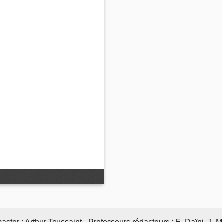
er : Arthur Toussaint - Professeurs rédacteurs : E. Daïni, J.