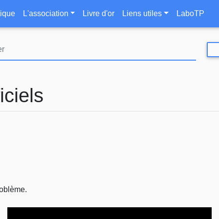
Aller
le
ique
L'association
Livre d'or
Liens utiles
LaboTP
au
contenu
principal
iciels
roblème.
Video