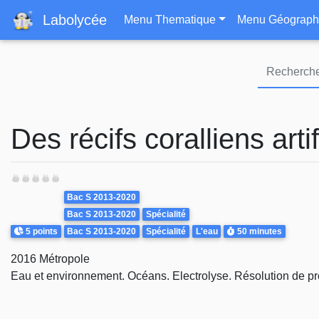
Navigation principa
Labolycée
Menu Thematique
Menu Géograph
Des récifs coralliens artif
Theme
Bac S 2013-2020
Bac S 2013-2020
Spécialité
Points
Durée
5 points
Bac S 2013-2020
Spécialité
L'eau
50 minutes
2016 Métropole
Eau et environnement. Océans. Electrolyse. Résolution de p