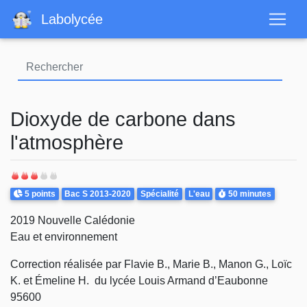
Aller
Labolycée
au
contenu
principal
Dioxyde de carbone dans
l'atmosphère
Points
Theme
Durée
5 points
Bac S 2013-2020
Spécialité
L'eau
50 minutes
2019 Nouvelle Calédonie
Eau et environnement
Correction réalisée par Flavie B., Marie B., Manon G., Loïc
K. et Émeline H. du lycée Louis Armand d’Eaubonne
95600