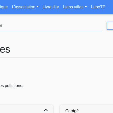
Aller
le
ique
L'association
Livre d'or
Liens utiles
LaboTP
au
contenu
principal
tes
s pollutions.
Corrigé