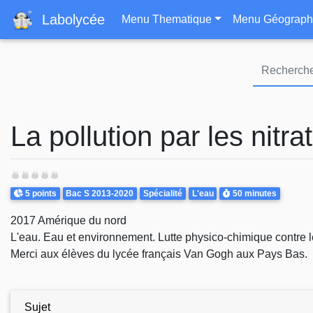
Navigation principa
Labolycée
Menu Thematique
Menu Géograph
La pollution par les nitra
Points
Theme
Durée
5 points
Bac S 2013-2020
Spécialité
L'eau
50 minutes
2017 Amérique du nord
L'eau. Eau et environnement. Lutte physico-chimique contre le
Merci aux élèves du lycée français Van Gogh aux Pays Bas.
Sujet