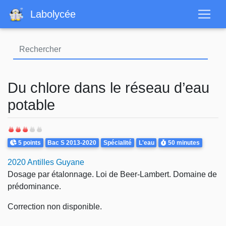
Aller
Labolycée
au
contenu
principal
Du chlore dans le réseau d’eau
potable
Points
Theme
Durée
5 points
Bac S 2013-2020
Spécialité
L'eau
50 minutes
2020 Antilles Guyane
Dosage par étalonnage. Loi de Beer-Lambert. Domaine de
prédominance.
Correction non disponible.