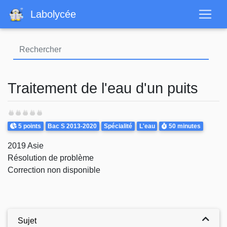
Aller
Labolycée
au
contenu
principal
Traitement de l'eau d'un puits
Points
Theme
Durée
5 points
Bac S 2013-2020
Spécialité
L'eau
50 minutes
2019 Asie
Résolution de problème
Correction non disponible
Sujet