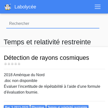
Aller
Labolycée
au
contenu
principal
Temps et relativité restreinte
Détection de rayons cosmiques
Difficulté
2018 Amérique du Nord
.doc non disponible
Évaluer l'incertitude de répétabilité à l'aide d'une formule
d'évaluation fournie.
Theme
Bac S 2013-2020
Physique
Temps et relativité restreinte