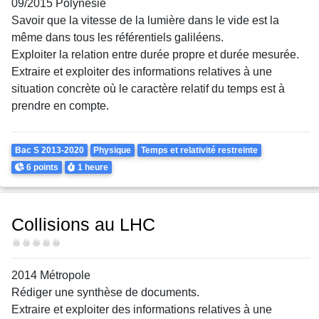
09/2015 Polynésie
Savoir que la vitesse de la lumière dans le vide est la
même dans tous les référentiels galiléens.
Exploiter la relation entre durée propre et durée mesurée.
Extraire et exploiter des informations relatives à une
situation concrète où le caractère relatif du temps est à
prendre en compte.
Theme
Bac S 2013-2020
Physique
Temps et relativité restreinte
Points
Durée
6 points
1 heure
Collisions au LHC
Difficulté
2014 Métropole
Rédiger une synthèse de documents.
Extraire et exploiter des informations relatives à une