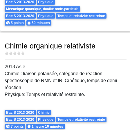
Theme
Bac S 2013-2020
Physique
Mécanique quantique, dualité onde-particule
Bac S 2013-2020
Physique
Temps et relativité restreinte
Points
Durée
5 points
50 minutes
Chimie organique relativiste
Difficulté
2013 Asie
Chimie : liaison polarisée, catégorie de réaction,
spectroscopie de RMN et IR, Cinétique, temps de demi-
réaction
Physique: Temps et relativité restreinte.
Theme
Bac S 2013-2020
Chimie
Bac S 2013-2020
Physique
Temps et relativité restreinte
Points
Durée
7 points
1 heure
10 minutes