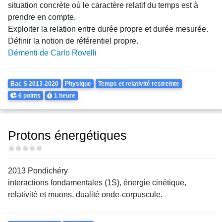
situation concrète où le caractère relatif du temps est à
prendre en compte.
Exploiter la relation entre durée propre et durée mesurée.
Définir la notion de référentiel propre.
Démenti de Carlo Rovelli
Theme
Bac S 2013-2020
Physique
Temps et relativité restreinte
Points
Durée
6 points
1 heure
Protons énergétiques
Difficulté
2013 Pondichéry
interactions fondamentales (1S), énergie cinétique,
relativité et muons, dualité onde-corpuscule.