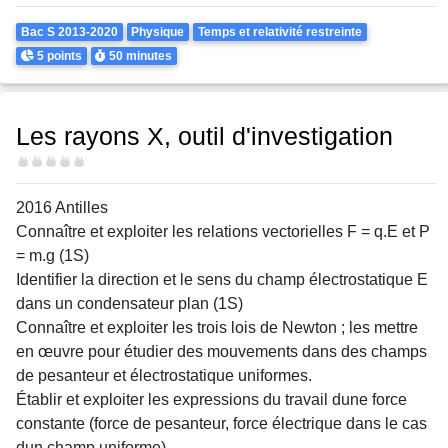
Theme
Bac S 2013-2020
Physique
Temps et relativité restreinte
Points
Durée
5 points
50 minutes
Les rayons X, outil d'investigation
Difficulté
2016 Antilles
Connaître et exploiter les relations vectorielles F = q.E et P
= m.g (1S)
Identifier la direction et le sens du champ électrostatique E
dans un condensateur plan (1S)
Connaître et exploiter les trois lois de Newton ; les mettre
en œuvre pour étudier des mouvements dans des champs
de pesanteur et électrostatique uniformes.
Établir et exploiter les expressions du travail dune force
constante (force de pesanteur, force électrique dans le cas
dun champ uniforme).