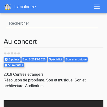
Aller
Labolycée
au
contenu
principal
Au concert
Points
Theme
5 points
Bac S 2013-2020
Spécialité
Son et musique
Durée
50 minutes
2019 Centres étrangers
Résolution de problème. Son et musique. Son et
architecture. Auditorium.
Video