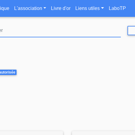
Aller
le
ique
L'association
Livre d'or
Liens utiles
LaboTP
au
contenu
principal
autorisée