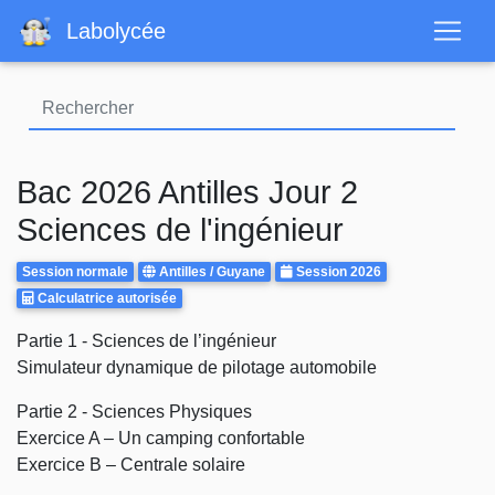
Aller
Labolycée
au
contenu
principal
Bac 2026 Antilles Jour 2
Sciences de l'ingénieur
Rattrapages
Centre
Annee
Session normale
Antilles / Guyane
Session 2026
Calculatrice
d'examen
Calculatrice autorisée
Autorisee
Body
Partie 1 - Sciences de l’ingénieur
Simulateur dynamique de pilotage automobile
Partie 2 - Sciences Physiques
Exercice A – Un camping confortable
Exercice B – Centrale solaire