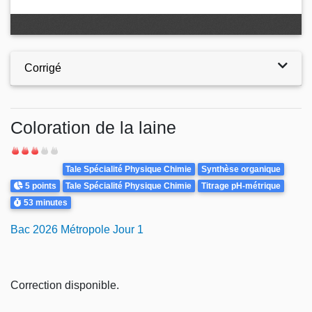
Corrigé
Coloration de la laine
Difficulté
Theme
Tale Spécialité Physique Chimie
Synthèse organique
Points
5 points
Tale Spécialité Physique Chimie
Titrage pH-métrique
Durée
53 minutes
Bac 2026 Métropole Jour 1
Correction disponible.