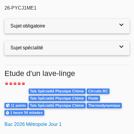
26-PYCJ1ME1
Sujet obligatoire
Sujet spécialité
Exercices
Etude d'un lave-linge
Difficulté
Theme
Tale Spécialité Physique Chimie
Circuits RC
Tale Spécialité Physique Chimie
Fluide
Points
11 points
Tale Spécialité Physique Chimie
Thermodynamique
Durée
1 heure
56 minutes
Bac 2026 Métropole Jour 1