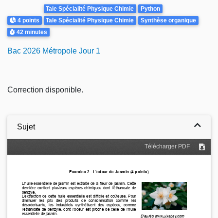
Theme
Tale Spécialité Physique Chimie
Python
Points
4 points
Tale Spécialité Physique Chimie
Synthèse organique
Durée
42 minutes
Bac 2026 Métropole Jour 1
Correction disponible.
Sujet