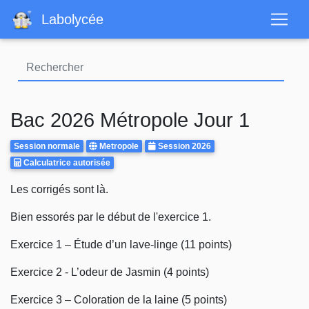
Aller
Labolycée
au
contenu
principal
Bac 2026 Métropole Jour 1
Rattrapages
Centre
Annee
Session normale
Metropole
Session 2026
Calculatrice
d'examen
Calculatrice autorisée
Autorisee
Body
Les corrigés sont là.
Bien essorés par le début de l'exercice 1.
Exercice 1 – Étude d’un lave-linge (11 points)
Exercice 2 - L’odeur de Jasmin (4 points)
Exercice 3 – Coloration de la laine (5 points)