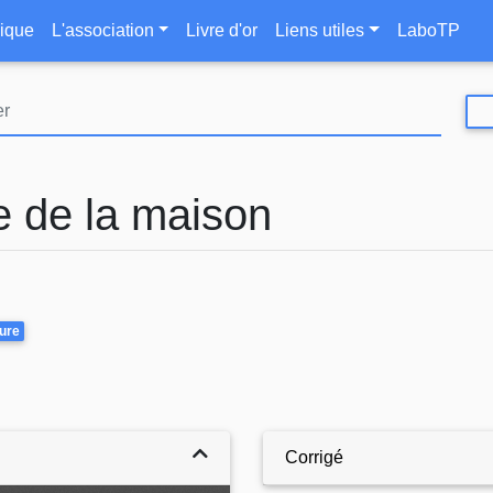
Aller
le
ique
L'association
Livre d'or
Liens utiles
LaboTP
au
contenu
principal
e de la maison
ure
Corrigé