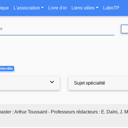
Aller
le
ique
L'association
Livre d'or
Liens utiles
LaboTP
au
contenu
principal
Interdite
Sujet spécialité
er : Arthur Toussaint - Professeurs rédacteurs : E. Daïni, J.