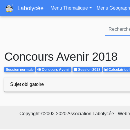
Navigation principa
Labolycée
Menu Thematique
Menu Géograph
Concours Avenir 2018
Rattrapages
Centre
Annee
Calculatrice
Session normale
Concours Avenir
Session 2018
Calculatrice 
d'examen
Autorisee
Sujet obligatoire
Copyright ©2003-2020 Association Labolycée - Webmast