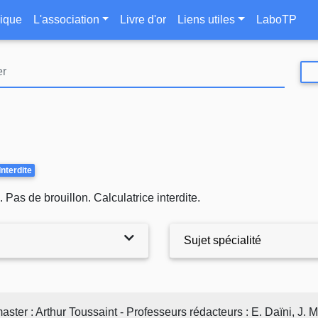
Aller
le
ique
L'association
Livre d'or
Liens utiles
LaboTP
au
contenu
principal
Interdite
Pas de brouillon. Calculatrice interdite.
Sujet spécialité
er : Arthur Toussaint - Professeurs rédacteurs : E. Daïni, J.