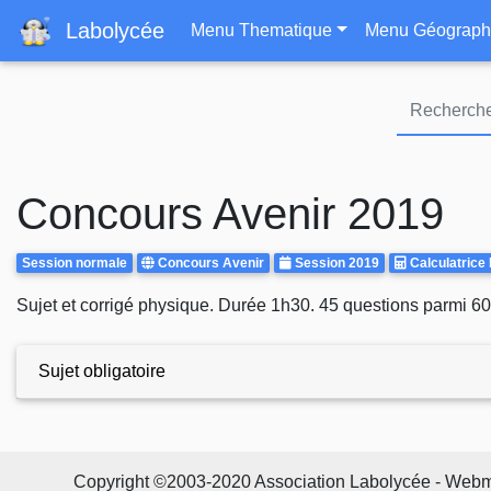
Navigation principa
Labolycée
Menu Thematique
Menu Géograph
Concours Avenir 2019
Rattrapages
Centre
Annee
Calculatrice
Session normale
Concours Avenir
Session 2019
Calculatrice 
d'examen
Autorisee
Body
Sujet et corrigé physique. Durée 1h30. 45 questions parmi 60. 
Sujet obligatoire
Copyright ©2003-2020 Association Labolycée - Webmast