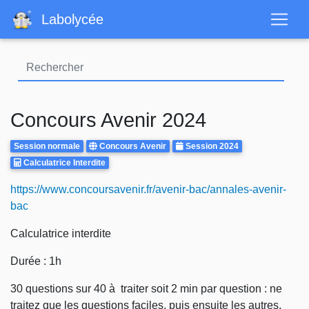
Aller
Labolycée
au
contenu
principal
Concours Avenir 2024
Rattrapages
Centre
Annee
Session normale
Concours Avenir
Session 2024
Calculatrice
d'examen
Calculatrice Interdite
Autorisee
Body
https://www.concoursavenir.fr/avenir-bac/annales-avenir-
bac
Calculatrice interdite
Durée : 1h
30 questions sur 40 à traiter soit 2 min par question : ne
traitez que les questions faciles, puis ensuite les autres.