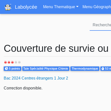
Navigation principa
Labolycée
Menu Thematique
Menu Géograph
Couverture de survie ou 
Points
Theme
Duré
5 points
Tale Spécialité Physique Chimie
Thermodynamique
53 
Bac 2024 Centres étrangers 1 Jour 2
Correction disponible.