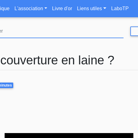
Aller
le
ique
L'association
Livre d'or
Liens utiles
LaboTP
au
contenu
principal
couverture en laine ?
e
minutes
Video