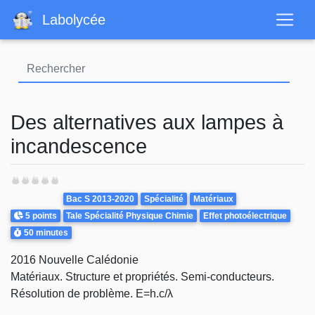
Aller
Labolycée
au
contenu
principal
Des alternatives aux lampes à
incandescence
Theme
Bac S 2013-2020
Spécialité
Matériaux
Points
5 points
Tale Spécialité Physique Chimie
Effet photoélectrique
Durée
50 minutes
2016 Nouvelle Calédonie
Matériaux. Structure et propriétés. Semi-conducteurs.
Résolution de problème. E=h.c/λ